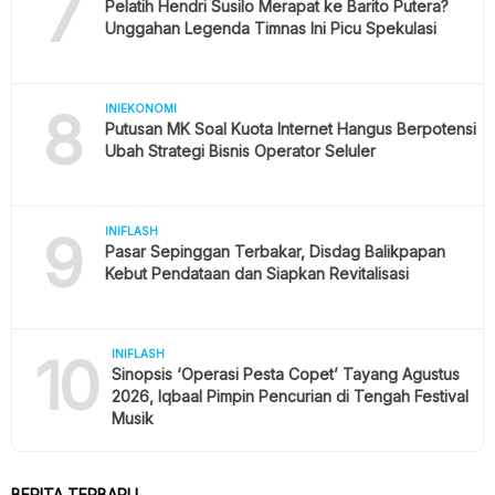
7
Pelatih Hendri Susilo Merapat ke Barito Putera?
Unggahan Legenda Timnas Ini Picu Spekulasi
8
INIEKONOMI
Putusan MK Soal Kuota Internet Hangus Berpotensi
Ubah Strategi Bisnis Operator Seluler
9
INIFLASH
Pasar Sepinggan Terbakar, Disdag Balikpapan
Kebut Pendataan dan Siapkan Revitalisasi
10
INIFLASH
Sinopsis ‘Operasi Pesta Copet’ Tayang Agustus
2026, Iqbaal Pimpin Pencurian di Tengah Festival
Musik
BERITA TERBARU