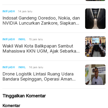
per Kilogram
INIFLASH
14 jam lalu
Indosat Gandeng Ooredoo, Nokia, dan
NVIDIA Luncurkan Zankore, Siapkan
Infrastruktur AI Raksasa di Asia Pasifik
INIFLASH
INIHL
15 jam lalu
Wakil Wali Kota Balikpapan Sambut
Mahasiswa KKN UGM, Ajak Sebarkan
Potret Positif Kalimantan Timur
INIFLASH
INIHL
16 jam lalu
Drone Logistik Lintasi Ruang Udara
Bandara Sepinggan, Operasi Aman
Berkat Izin dan Koordinasi
Tinggalkan Komentar
Komentar