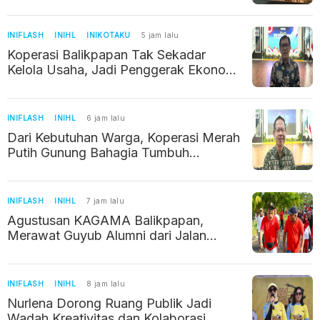
Kilogram
INIFLASH
INIHL
INIKOTAKU
5 jam lalu
Koperasi Balikpapan Tak Sekadar
Kelola Usaha, Jadi Penggerak Ekonomi
Warga
INIFLASH
INIHL
6 jam lalu
Dari Kebutuhan Warga, Koperasi Merah
Putih Gunung Bahagia Tumbuh
Perlahan
INIFLASH
INIHL
7 jam lalu
Agustusan KAGAMA Balikpapan,
Merawat Guyub Alumni dari Jalan
Sehat hingga Silaturahmi
INIFLASH
INIHL
8 jam lalu
Nurlena Dorong Ruang Publik Jadi
Wadah Kreativitas dan Kolaborasi