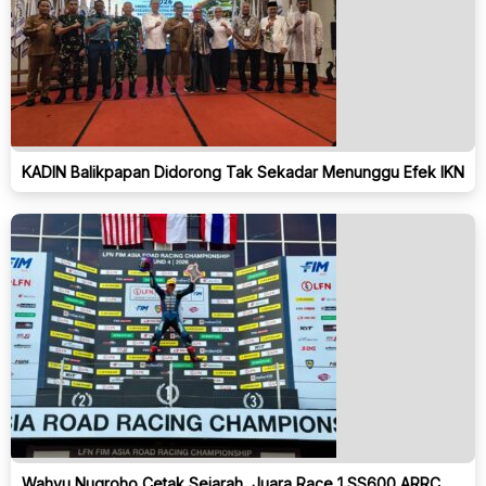
KADIN Balikpapan Didorong Tak Sekadar Menunggu Efek IKN
Wahyu Nugroho Cetak Sejarah, Juara Race 1 SS600 ARRC