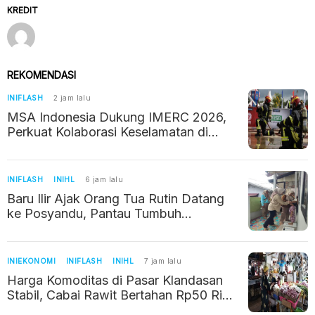
KREDIT
REKOMENDASI
INIFLASH
2 jam lalu
MSA Indonesia Dukung IMERC 2026,
Perkuat Kolaborasi Keselamatan di
Industri Pertambangan
INIFLASH
INIHL
6 jam lalu
Baru Ilir Ajak Orang Tua Rutin Datang
ke Posyandu, Pantau Tumbuh
Kembang Balita
INIEKONOMI
INIFLASH
INIHL
7 jam lalu
Harga Komoditas di Pasar Klandasan
Stabil, Cabai Rawit Bertahan Rp50 Ribu
per Kilogram