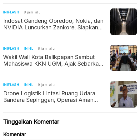
INIFLASH
8 jam lalu
Indosat Gandeng Ooredoo, Nokia, dan
NVIDIA Luncurkan Zankore, Siapkan
Infrastruktur AI Raksasa di Asia Pasifik
INIFLASH
INIHL
8 jam lalu
Wakil Wali Kota Balikpapan Sambut
Mahasiswa KKN UGM, Ajak Sebarkan
Potret Positif Kalimantan Timur
INIFLASH
INIHL
9 jam lalu
Drone Logistik Lintasi Ruang Udara
Bandara Sepinggan, Operasi Aman
Berkat Izin dan Koordinasi
Tinggalkan Komentar
Komentar