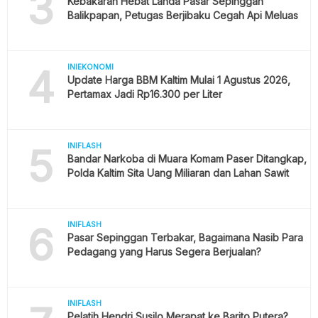
3
Kebakaran Hebat Landa Pasar Sepinggan
Balikpapan, Petugas Berjibaku Cegah Api Meluas
4
INIEKONOMI
Update Harga BBM Kaltim Mulai 1 Agustus 2026,
Pertamax Jadi Rp16.300 per Liter
5
INIFLASH
Bandar Narkoba di Muara Komam Paser Ditangkap,
Polda Kaltim Sita Uang Miliaran dan Lahan Sawit
6
INIFLASH
Pasar Sepinggan Terbakar, Bagaimana Nasib Para
Pedagang yang Harus Segera Berjualan?
INIFLASH
Pelatih Hendri Susilo Merapat ke Barito Putera?