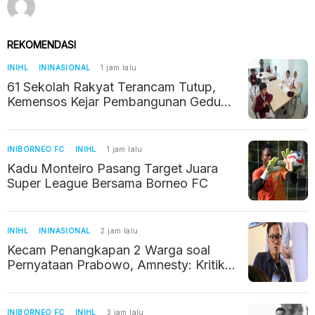
REKOMENDASI
INIHL
ININASIONAL
1 jam lalu
61 Sekolah Rakyat Terancam Tutup,
Kemensos Kejar Pembangunan Gedung
Permanen Tahun Ini
INIBORNEO FC
INIHL
1 jam lalu
Kadu Monteiro Pasang Target Juara
Super League Bersama Borneo FC
INIHL
ININASIONAL
2 jam lalu
Kecam Penangkapan 2 Warga soal
Pernyataan Prabowo, Amnesty: Kritik
Jangan Dikriminalisasi
INIBORNEO FC
INIHL
3 jam lalu