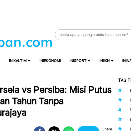
Search
for:
A
INIKALTIM
INIEKONOMI
INISPORT
INIIKN
ININ
TAG T
ela vs Persiba: Misi Putus
lan Tahun Tanpa
rajaya
Share