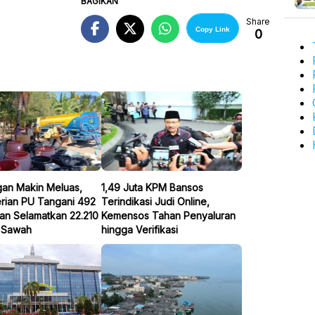
BAGIKAN
Share
Copy Link
0
gan Makin Meluas,
1,49 Juta KPM Bansos
rian PU Tangani 492
Terindikasi Judi Online,
an Selamatkan 22.210
Kemensos Tahan Penyaluran
 Sawah
hingga Verifikasi