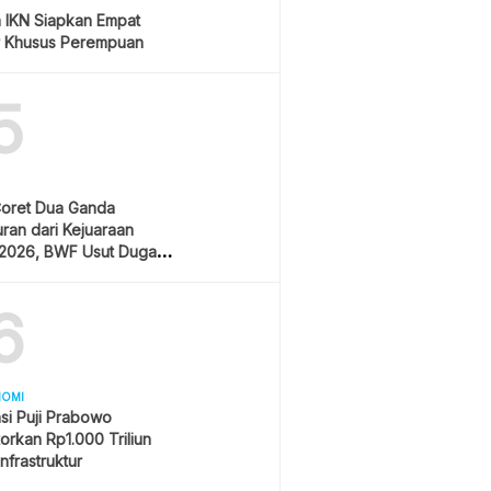
a IKN Siapkan Empat
 Khusus Perempuan
5
Coret Dua Ganda
ran dari Kejuaraan
 2026, BWF Usut Dugaan
garan Integritas Atlet
sia
6
NOMI
si Puji Prabowo
orkan Rp1.000 Triliun
Infrastruktur