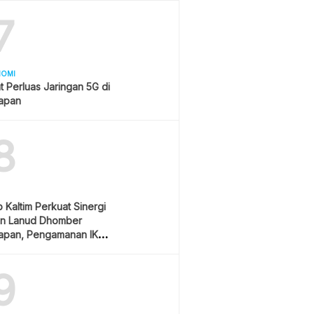
7
NOMI
t Perluas Jaringan 5G di
papan
8
Kaltim Perkuat Sinergi
n Lanud Dhomber
papan, Pengamanan IKN
ioritas
9