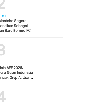
2
NEO FC
Monteiro Segera
kenalkan Sebagai
tan Baru Borneo FC
3
Piala AFF 2026:
ura Gusur Indonesia
uncak Grup A, Usai
g Lawan Vietnam
4