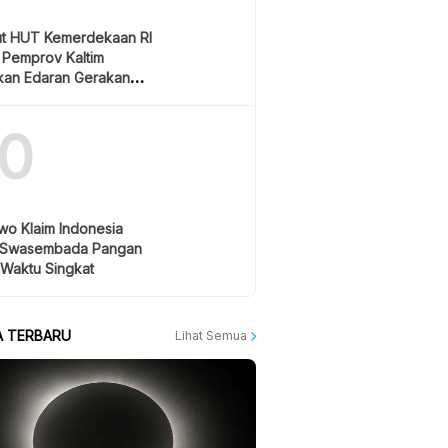
t HUT Kemerdekaan RI
 Pemprov Kaltim
tkan Edaran Gerakan
gian Bendera Merah
10
wo Klaim Indonesia
 Swasembada Pangan
 Waktu Singkat
A TERBARU
Lihat Semua