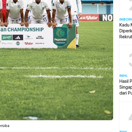
INIBOR
Kadu 
Diper
Rekru
INIHL
Hasil 
Singap
dari P
Imban
ersiba