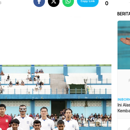
Copy Link
0
B
BERIT
INIBOR
Ini Al
Kemba