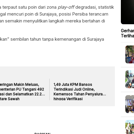
 terpaut satu poin dari zona
play-off
degradasi, statistik
gagal mencuri poin di Surajaya, posisi Persiba terancam
an semakin menyulitkan langkah mereka bertahan di
Gerhan
Terlih
an” sembilan tahun tanpa kemenangan di Surajaya
eringan Makin Meluas,
1,49 Juta KPM Bansos
enterian PU Tangani 492
Terindikasi Judi Online,
asi dan Selamatkan 22.210
Kemensos Tahan Penyaluran
tare Sawah
hingga Verifikasi