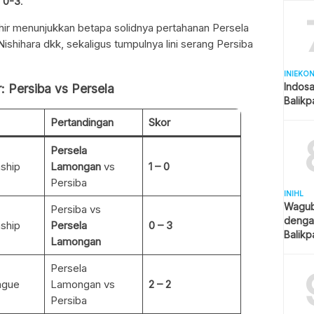
k
0-3
.
hir menunjukkan betapa solidnya pertahanan Persela
hihara dkk, sekaligus tumpulnya lini serang Persiba
INIEKO
Indosa
: Persiba vs Persela
Balik
Pertandingan
Skor
Persela
ship
Lamongan
vs
1 – 0
Persiba
INIHL
Wagub 
Persiba vs
denga
ship
Persela
0 – 3
Balik
Lamongan
Jadi Pr
Persela
ague
Lamongan vs
2 – 2
Persiba