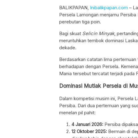
BALIKPAPAN,
Inibalikpapan.com
– La
Persela Lamongan menjamu Persiba B
perebutan tiga poin.
Bagi skuat
Selicin Minyak
, pertandin
meruntuhkan tembok dominasi Laskar 
dekade.
Berdasarkan catatan lima pertemuan te
berhadapan dengan Persela. Kemenan
Mania tersebut tercatat terjadi pada F
Dominasi Mutlak Persela di M
Dalam kompetisi musim ini, Persela
Persiba. Dari dua pertemuan yang sud
menelan pil pahit:
4 Januari 2026:
Persiba dipaksa
12 Oktober 2025:
Bermain di dep