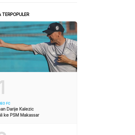
A TERPOPULER
1
NEO FC
asan Darije Kalezic
li ke PSM Makassar