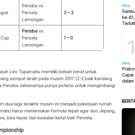
Persiba vs
INIHL
Sambu
ague
Persela
2 – 2
ke-81,
Lamongan
Terbi
Pemba
Persiba
vs
Putih
 Cup
Persela
1 – 0
Lamongan
INIHL
Prabo
ak asuh Leo Tupamahu memiliki beban berat untuk
Capai
ang sempat diraih pada musim 2017 (2-2 baik kandang
dalam
 Persiba sebenarnya punya potensi untuk mengimbangi
BERIT
 dua laga terakhir musim ini menjadi pekerjaan rumah
pamahu harus menemukan formula tepat agar duo Jepang,
, bisa lepas dari kawalan ketat bek Persela.
mpionship