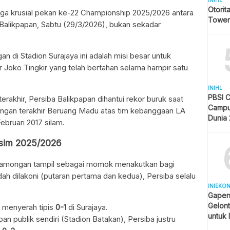
INIHL
Otorit
ga krusial pekan ke-22 Championship 2025/2026 antara
Tower
alikpapan, Sabtu (29/3/2026), bukan sekadar
gan di Stadion Surajaya ini adalah misi besar untuk
Joko Tingkir yang telah bertahan selama hampir satu
INIHL
PBSI 
rakhir, Persiba Balikpapan dihantui rekor buruk saat
Campu
gan terakhir Beruang Madu atas tim kebanggaan LA
Dunia
ebruari 2017 silam.
Pelang
Indone
usim 2025/2026
 Lamongan tampil sebagai momok menakutkan bagi
ah dilakoni (putaran pertama dan kedua), Persiba selalu
INIEKO
Gapen
Gelont
 menyerah tipis
0-1
di Surajaya.
untuk 
an publik sendiri (Stadion Batakan), Persiba justru