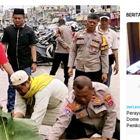
BERIT
INIFLAS
Peraya
Dome B
Pemkot
Angga