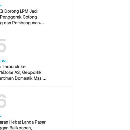
H
B Dorong LPM Jadi
 Penggerak Gotong
g dan Pembangunan
patif
5
NOMI
h Terpuruk ke
11/Dolar AS, Geopolitik
entimen Domestik Masih
yangi
6
H
aran Hebat Landa Pasar
ggan Balikpapan,