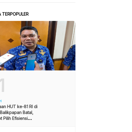
A TERPOPULER
1
H
an HUT ke-81 RI di
alikpapan Batal,
 Pilih Efisiensi
ran