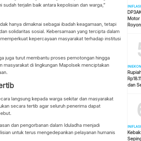
sudah terjalin baik antara kepolisian dan warga,”
INIFLAS
DP3AK
Motor
tidak hanya dimaknai sebagai ibadah keagamaan, tetapi
Royon
Partisi
an solidaritas sosial. Kebersamaan yang tercipta dalam
 memperkuat kepercayaan masyarakat terhadap institusi
rga juga turut membantu proses pemotongan hingga
n masyarakat di lingkungan Mapolsek menciptakan
INIEKO
aan.
Rupia
Rp18.1
rtib
dan S
Memba
ecara langsung kepada warga sekitar dan masyarakat
an secara tertib agar seluruh penerima dapat
sebut.
hlasan dan pengorbanan dalam Iduladha menjadi
INIFLAS
olisian untuk terus mengedepankan pelayanan humanis
Kebak
Sepin