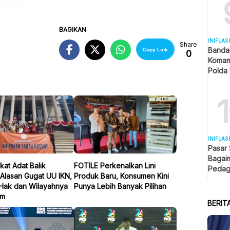
BAGIKAN
INIFLAS
Share
Banda
Copy Link
0
Komam
Polda 
dan La
INIFLAS
Pasar
Bagai
at Adat Balik
FOTILE Perkenalkan Lini
Pedag
Alasan Gugat UU IKN,
Produk Baru, Konsumen Kini
Berjua
Hak dan Wilayahnya
Punya Lebih Banyak Pilihan
am
BERIT