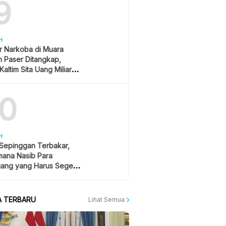
9
H
r Narkoba di Muara
 Paser Ditangkap,
Kaltim Sita Uang Miliaran
han Sawit
10
H
 Sepinggan Terbakar,
mana Nasib Para
ang yang Harus Segera
lan?
A TERBARU
Lihat Semua