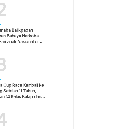
2
H
snaba Balikpapan
kan Bahaya Narkoba
ari anak Nasional di
 Gubernur Kaltim
3
H
a Cup Race Kembali ke
 Setelah 11 Tahun,
an 14 Kelas Balap dan
am Hiburan
4