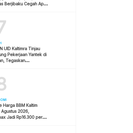
s Berjibaku Cegah Api
s
7
H
 UID Kaltimra Tinjau
ng Pekerjaan Yantek di
an, Tegaskan
matan Jadi Prioritas
8
NOMI
e Harga BBM Kaltim
1 Agustus 2026,
ax Jadi Rp16.300 per