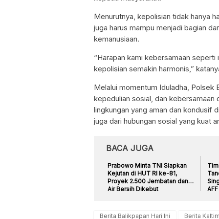
Menurutnya, kepolisian tidak hanya h
juga harus mampu menjadi bagian dari
kemanusiaan.
“Harapan kami kebersamaan seperti i
kepolisian semakin harmonis,” katany
Melalui momentum Iduladha, Polsek 
kepedulian sosial, dan kebersamaan d
lingkungan yang aman dan kondusif di
juga dari hubungan sosial yang kuat 
BACA JUGA
Prabowo Minta TNI Siapkan
Tim
Kejutan di HUT RI ke-81,
Tan
Proyek 2.500 Jembatan dan
Sing
Air Bersih Dikebut
AFF 
Berita Balikpapan Hari Ini
Berita Kaltim