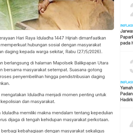
INIFLAS
Jarwa
Papar
yaan Hari Raya Iduladha 1447 Hijriah dimanfaatkan
pada H
uk memperkuat hubungan sosial dengan masyarakat
Kantor
an daging kepada warga sekitar, Rabu (27/5/2026).
n berlangsung di halaman Mapolsek Balikpapan Utara
ian bersama masyarakat setempat. Suasana gotong
i proses penyembelihan hingga pendistribusian daging
INIFLAS
hkan.
Yamah
Padang
, mengatakan Iduladha menjadi momen penting untuk
Hadirk
 kepolisian dan masyarakat.
Berag
 Iduladha memiliki makna mendalam tentang kepedulian
rus dijaga di tengah kehidupan masyarakat perkotaan.
gin berbagi kebahagiaan dengan masyarakat sekaligus