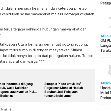
Petuga
adir dalam menjaga keamanan dan ketertiban. Tetapi
Melua
 kehidupan sosial masyarakat melalui berbagai kegiatan
ni terus terjaga sehingga hubungan masyarakat dan
a.
INIFLAS
GM PLN
Balikpapan Utara berharap semangat gotong royong,
Langsu
apat terus tumbuh di tengah masyarakat. Situasi
Tarak
nilai tidak hanya tercipta dari penegakan hukum. Tetapi
Kesela
antara aparat dan warga.***
INIEKO
nas Indonesia di Ujung
Sinopsis ‘Kado untuk Ibu’,
Updat
duk, Wajib Kalahkan
Perjalanan Mencari Hadiah
apura atau Kutukan Piala
Berubah Jadi Pelajaran
Mulai 
Berlanjut
tentang Kehilangan
Pertam
Liter
 Hari Ini