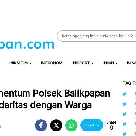
Search
for:
A
INIKALTIM
INIEKONOMI
INISPORT
INIIKN
ININ
TAG T
mentum Polsek Balikpapan
idaritas dengan Warga
Share
Copy Link
0
B