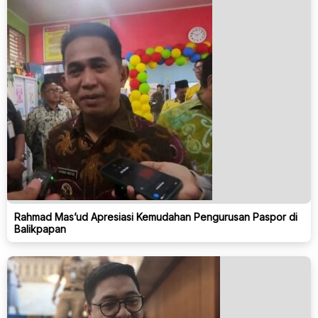
Rahmad Mas’ud Apresiasi Kemudahan Pengurusan Paspor di
Balikpapan