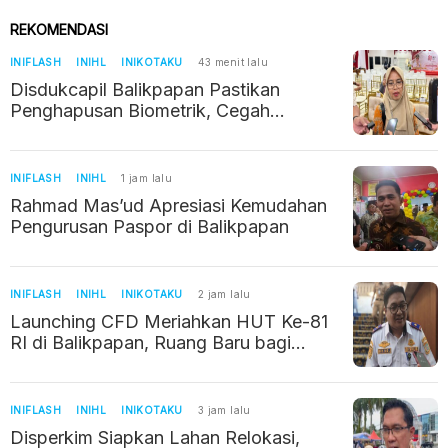
REKOMENDASI
INIFLASH
INIHL
INIKOTAKU
43 menit lalu
Disdukcapil Balikpapan Pastikan
Penghapusan Biometrik, Cegah
Duplikasi NIK
INIFLASH
INIHL
1 jam lalu
Rahmad Mas’ud Apresiasi Kemudahan
Pengurusan Paspor di Balikpapan
INIFLASH
INIHL
INIKOTAKU
2 jam lalu
Launching CFD Meriahkan HUT Ke-81
RI di Balikpapan, Ruang Baru bagi
UMKM
INIFLASH
INIHL
INIKOTAKU
3 jam lalu
Disperkim Siapkan Lahan Relokasi,