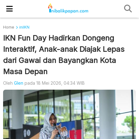
Home
iniIKN
IKN Fun Day Hadirkan Dongeng
Interaktif, Anak-anak Diajak Lepas
dari Gawai dan Bayangkan Kota
Masa Depan
Oleh
Glen
pada 18 Mei 2026, 04:34 WIB