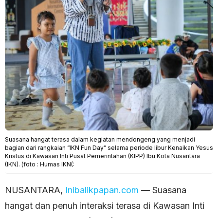
Suasana hangat terasa dalam kegiatan mendongeng yang menjadi
bagian dari rangkaian “IKN Fun Day” selama periode libur Kenaikan Yesus
Kristus di Kawasan Inti Pusat Pemerintahan (KIPP) Ibu Kota Nusantara
(IKN). (foto : Humas IKN(:
NUSANTARA,
Inibalikpapan.com
— Suasana
hangat dan penuh interaksi terasa di Kawasan Inti