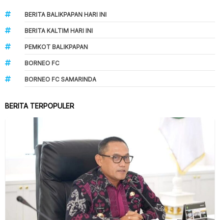
BERITA BALIKPAPAN HARI INI
BERITA KALTIM HARI INI
PEMKOT BALIKPAPAN
BORNEO FC
BORNEO FC SAMARINDA
BERITA TERPOPULER