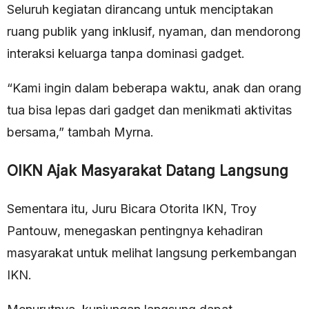
Seluruh kegiatan dirancang untuk menciptakan
ruang publik yang inklusif, nyaman, dan mendorong
interaksi keluarga tanpa dominasi gadget.
“Kami ingin dalam beberapa waktu, anak dan orang
tua bisa lepas dari gadget dan menikmati aktivitas
bersama,” tambah Myrna.
OIKN Ajak Masyarakat Datang Langsung
Sementara itu, Juru Bicara Otorita IKN, Troy
Pantouw, menegaskan pentingnya kehadiran
masyarakat untuk melihat langsung perkembangan
IKN.