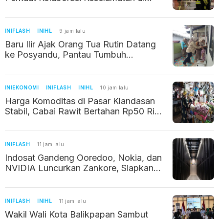
Industri Pertambangan
INIFLASH
INIHL
9 jam lalu
Baru Ilir Ajak Orang Tua Rutin Datang
ke Posyandu, Pantau Tumbuh
Kembang Balita
INIEKONOMI
INIFLASH
INIHL
10 jam lalu
Harga Komoditas di Pasar Klandasan
Stabil, Cabai Rawit Bertahan Rp50 Ribu
per Kilogram
INIFLASH
11 jam lalu
Indosat Gandeng Ooredoo, Nokia, dan
NVIDIA Luncurkan Zankore, Siapkan
Infrastruktur AI Raksasa di Asia Pasifik
INIFLASH
INIHL
11 jam lalu
Wakil Wali Kota Balikpapan Sambut