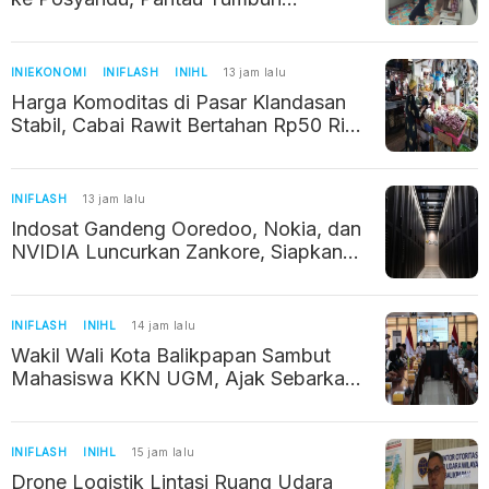
Kembang Balita
INIEKONOMI
INIFLASH
INIHL
13 jam lalu
Harga Komoditas di Pasar Klandasan
Stabil, Cabai Rawit Bertahan Rp50 Ribu
per Kilogram
INIFLASH
13 jam lalu
Indosat Gandeng Ooredoo, Nokia, dan
NVIDIA Luncurkan Zankore, Siapkan
Infrastruktur AI Raksasa di Asia Pasifik
INIFLASH
INIHL
14 jam lalu
Wakil Wali Kota Balikpapan Sambut
Mahasiswa KKN UGM, Ajak Sebarkan
Potret Positif Kalimantan Timur
INIFLASH
INIHL
15 jam lalu
Drone Logistik Lintasi Ruang Udara