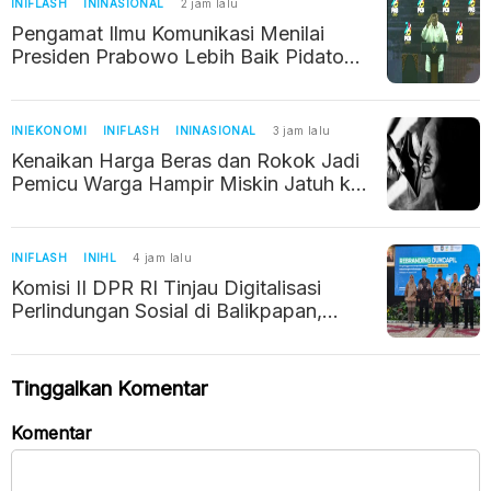
INIFLASH
ININASIONAL
2 jam lalu
Pengamat Ilmu Komunikasi Menilai
Presiden Prabowo Lebih Baik Pidato
Pakai Teks, Ini Alasannya
INIEKONOMI
INIFLASH
ININASIONAL
3 jam lalu
Kenaikan Harga Beras dan Rokok Jadi
Pemicu Warga Hampir Miskin Jatuh ke
Jurang Kemiskinan
INIFLASH
INIHL
4 jam lalu
Komisi II DPR RI Tinjau Digitalisasi
Perlindungan Sosial di Balikpapan,
Verifikasi Data Warga Diperkuat
Tinggalkan Komentar
Komentar