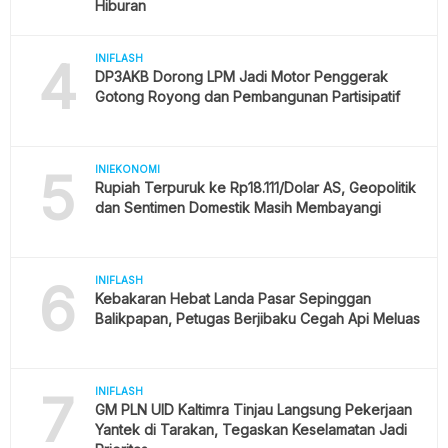
Hiburan
4
INIFLASH
DP3AKB Dorong LPM Jadi Motor Penggerak
Gotong Royong dan Pembangunan Partisipatif
5
INIEKONOMI
Rupiah Terpuruk ke Rp18.111/Dolar AS, Geopolitik
dan Sentimen Domestik Masih Membayangi
6
INIFLASH
Kebakaran Hebat Landa Pasar Sepinggan
Balikpapan, Petugas Berjibaku Cegah Api Meluas
7
INIFLASH
GM PLN UID Kaltimra Tinjau Langsung Pekerjaan
Yantek di Tarakan, Tegaskan Keselamatan Jadi