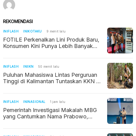
REKOMENDASI
INIFLASH
INIKOTAKU
9 menit lalu
FOTILE Perkenalkan Lini Produk Baru,
Konsumen Kini Punya Lebih Banyak
Pilihan
INIFLASH
INIIKN
50 menit lalu
Puluhan Mahasiswa Lintas Perguruan
Tinggi di Kalimantan Tuntaskan KKN di
IKN
INIFLASH
ININASIONAL
1 jam lalu
Pemerintah Investigasi Makalah MBG
yang Cantumkan Nama Prabowo,
Bermasalah Gegara Pakai AI