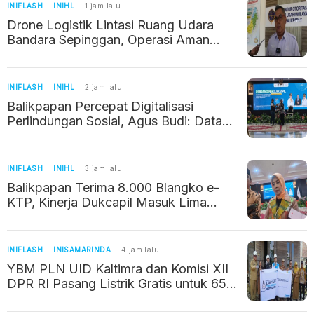
INIFLASH
INIHL
1 jam lalu
Drone Logistik Lintasi Ruang Udara
Bandara Sepinggan, Operasi Aman
Berkat Izin dan Koordinasi
INIFLASH
INIHL
2 jam lalu
Balikpapan Percepat Digitalisasi
Perlindungan Sosial, Agus Budi: Data
Akurat Jadi Kunci Bantuan Tepat
Sasaran
INIFLASH
INIHL
3 jam lalu
Balikpapan Terima 8.000 Blangko e-
KTP, Kinerja Dukcapil Masuk Lima
Besar Nasional
INIFLASH
INISAMARINDA
4 jam lalu
YBM PLN UID Kaltimra dan Komisi XII
DPR RI Pasang Listrik Gratis untuk 65
Keluarga di Samarinda