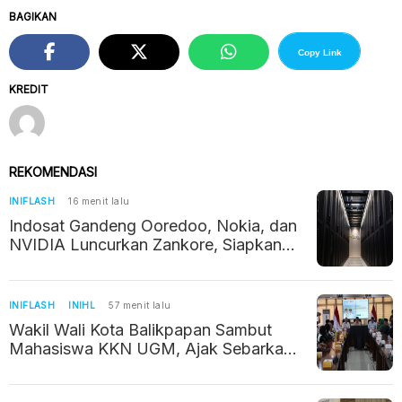
BAGIKAN
Copy Link
KREDIT
REKOMENDASI
INIFLASH
16 menit lalu
Indosat Gandeng Ooredoo, Nokia, dan
NVIDIA Luncurkan Zankore, Siapkan
Infrastruktur AI Raksasa di Asia Pasifik
INIFLASH
INIHL
57 menit lalu
Wakil Wali Kota Balikpapan Sambut
Mahasiswa KKN UGM, Ajak Sebarkan
Potret Positif Kalimantan Timur