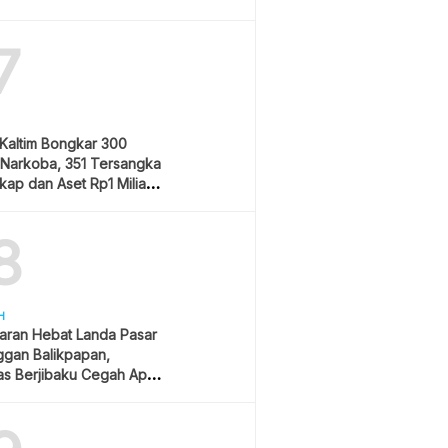
7
Kaltim Bongkar 300
 Narkoba, 351 Tersangka
kap dan Aset Rp1 Miliar
8
H
aran Hebat Landa Pasar
ggan Balikpapan,
s Berjibaku Cegah Api
s