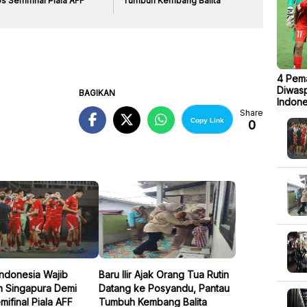
s Semifinal Piala AFF
Tumbuh Kembang Balita
4 Pema
Diwasp
BAGIKAN
Indone
Share
Copy Link
0
Indonesia Wajib
Baru Ilir Ajak Orang Tua Rutin
n Singapura Demi
Datang ke Posyandu, Pantau
mifinal Piala AFF
Tumbuh Kembang Balita