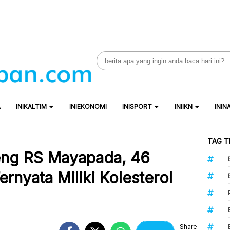
Search
for:
A
INIKALTIM
INIEKONOMI
INISPORT
INIIKN
ININ
TAG T
eng RS Mayapada, 46
rnyata Miliki Kolesterol
Share