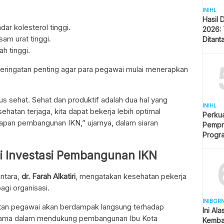
INIHL
Hasil 
dar kolesterol tinggi.
2026: 
am urat tinggi.
Ditant
Singa
h tinggi.
peringatan penting agar para pegawai mulai menerapkan
rus sehat. Sehat dan produktif adalah dua hal yang
INIHL
sehatan terjaga, kita dapat bekerja lebih optimal
Perkua
apan pembangunan IKN,” ujarnya, dalam siaran
Pempro
Progr
BERLI
i Investasi Pembangunan IKN
ntara,
dr. Farah Alkatiri
, mengatakan kesehatan pekerja
agi organisasi.
INIBOR
tan pegawai akan berdampak langsung terhadap
Ini Al
erutama dalam mendukung pembangunan Ibu Kota
Kemba