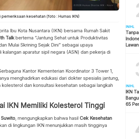
i pemeriksaan kesehatan (foto : Humas IKN)
INIHL
orita Ibu Kota Nusantara (IKN) bersama Rumah Sakit
Tanpa
th Talk
bertema “Jantung Sehat untuk Produktivitas
Indon
 dan Mulai Skrining Sejak Dini” sebagai upaya
Lawan
kalangan aparatur sipil negara (ASN) dan pekerja di
Serbaguna Kantor Kementerian Koordinator 3 Tower 1,
anya menghadirkan edukasi dari dokter spesialis jantung,
 kolesterol dan konsultasi kesehatan sebagai langkah
INIHL
IKN T
Bangun
 IKN Memiliki Kolesterol Tinggi
65 Pe
Hijau
,
Suwito
, mengungkapkan bahwa hasil
Cek Kesehatan
an di lingkungan IKN menunjukkan masih tingginya