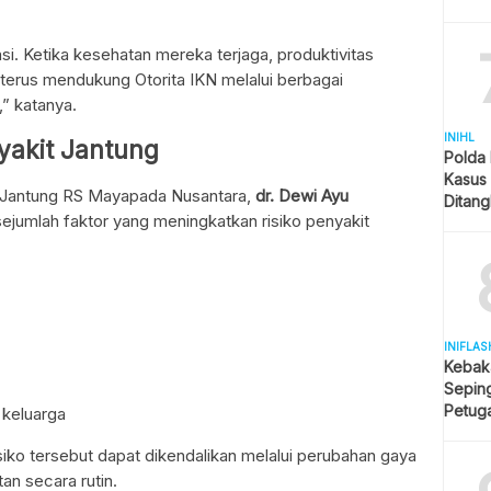
i. Ketika kesehatan mereka terjaga, produktivitas
 terus mendukung Otorita IKN melalui berbagai
,” katanya.
INIHL
nyakit Jantung
Polda 
Kasus
s Jantung RS Mayapada Nusantara,
dr. Dewi Ayu
Ditang
sejumlah faktor yang meningkatkan risiko penyakit
Disita
INIFLAS
Kebak
Sepin
Petuga
 keluarga
Melua
siko tersebut dapat dikendalikan melalui perubahan gaya
an secara rutin.