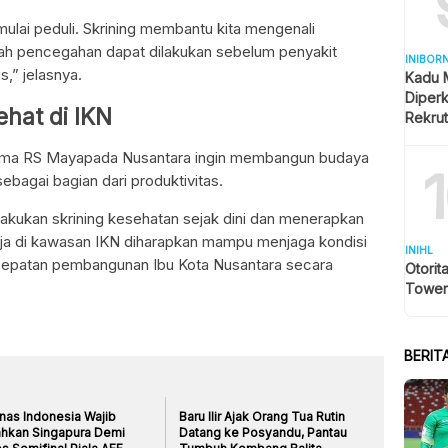
ulai peduli. Skrining membantu kita mengenali
gkah pencegahan dapat dilakukan sebelum penyakit
INIBOR
,” jelasnya.
Kadu 
Diper
hat di IKN
Rekru
ersama RS Mayapada Nusantara ingin membangun budaya
bagai bagian dari produktivitas.
kukan skrining kesehatan sejak dini dan menerapkan
ja di kawasan IKN diharapkan mampu menjaga kondisi
INIHL
cepatan pembangunan Ibu Kota Nusantara secara
Otorit
Tower
BERIT
nas Indonesia Wajib
Baru Ilir Ajak Orang Tua Rutin
ahkan Singapura Demi
Datang ke Posyandu, Pantau