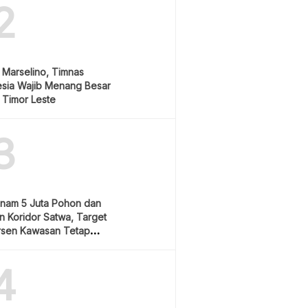
2
 Marselino, Timnas
esia Wajib Menang Besar
 Timor Leste
3
anam 5 Juta Pohon dan
 Koridor Satwa, Target
rsen Kawasan Tetap
4