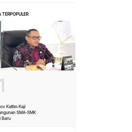
A TERPOPULER
1
v Kaltim Kaji
angunan SMA-SMK
i Baru