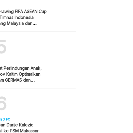
Drawing FIFA ASEAN Cup
Timnas Indonesia
ang Malaysia dan
pura
5
t Perlindungan Anak,
v Kaltim Optimalkan
am GERMAS dan
AN
6
NEO FC
asan Darije Kalezic
li ke PSM Makassar