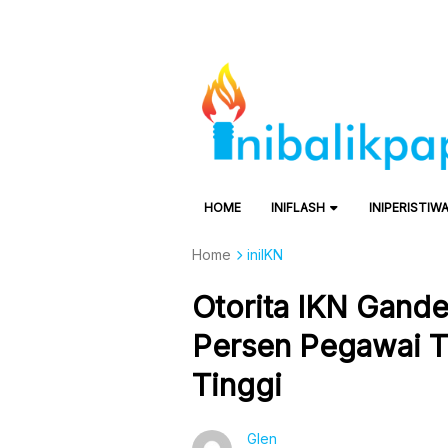
HOME
INIFLASH
INIPERISTIW
Home
iniIKN
Otorita IKN Gand
Persen Pegawai Te
Tinggi
Glen