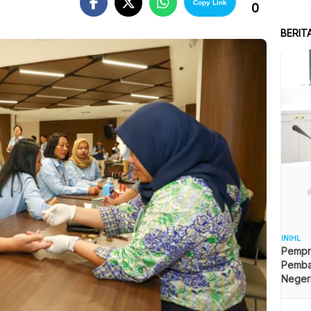
Copy Link
0
B
BERIT
INIHL
Pempro
Pemb
Neger