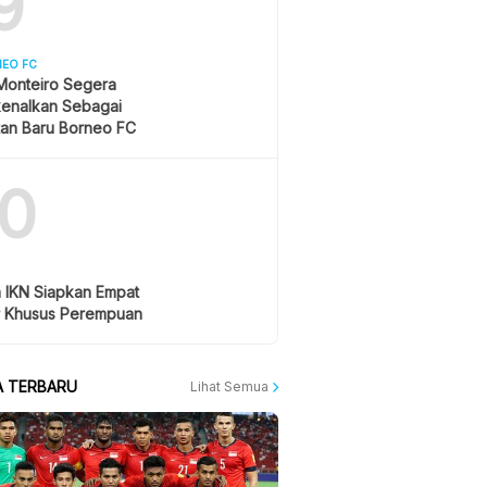
9
NEO FC
Monteiro Segera
kenalkan Sebagai
tan Baru Borneo FC
10
a IKN Siapkan Empat
 Khusus Perempuan
A TERBARU
Lihat Semua