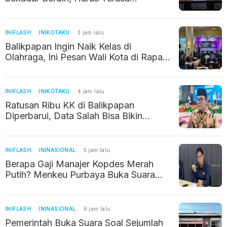
Manfaatnya bagi Warga
INIFLASH
INIKOTAKU
3 jam lalu
Balikpapan Ingin Naik Kelas di
Olahraga, Ini Pesan Wali Kota di Rapat
Kerja KONI
INIFLASH
INIKOTAKU
4 jam lalu
Ratusan Ribu KK di Balikpapan
Diperbarui, Data Salah Bisa Bikin
Warga Kehilangan Bantuan Sosial
INIFLASH
ININASIONAL
5 jam lalu
Berapa Gaji Manajer Kopdes Merah
Putih? Menkeu Purbaya Buka Suara
Soal Kebenarannya
INIFLASH
ININASIONAL
6 jam lalu
Pemerintah Buka Suara Soal Sejumlah