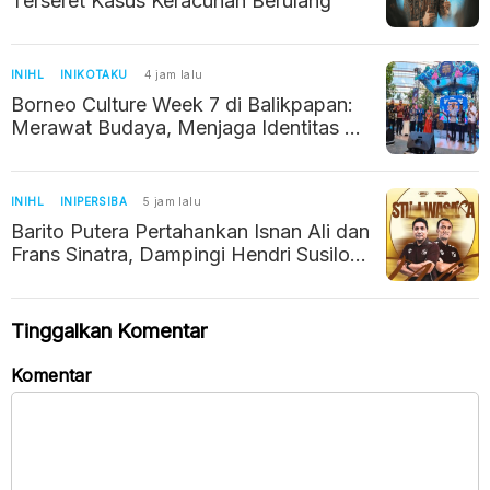
Terseret Kasus Keracunan Berulang
INIHL
INIKOTAKU
4 jam lalu
Borneo Culture Week 7 di Balikpapan:
Merawat Budaya, Menjaga Identitas di
Tengah Kota yang Terus Bergerak
INIHL
INIPERSIBA
5 jam lalu
Barito Putera Pertahankan Isnan Ali dan
Frans Sinatra, Dampingi Hendri Susilo
Kejar Promosi Super League
Tinggalkan Komentar
Komentar