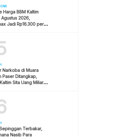
NOMI
e Harga BBM Kaltim
1 Agustus 2026,
ax Jadi Rp16.300 per
5
H
r Narkoba di Muara
 Paser Ditangkap,
Kaltim Sita Uang Miliaran
han Sawit
6
H
 Sepinggan Terbakar,
mana Nasib Para