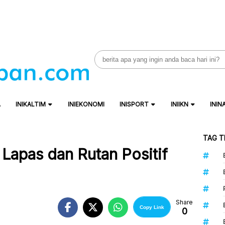
Search
for:
A
INIKALTIM
INIEKONOMI
INISPORT
INIIKN
ININ
TAG T
Lapas dan Rutan Positif
Share
Copy Link
0