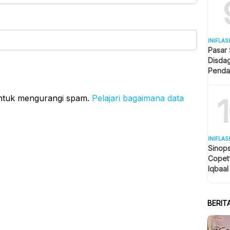
INIFLAS
Pasar
Disda
Penda
Revita
untuk mengurangi spam.
Pelajari bagaimana data
INIFLAS
Sinops
Copet
Iqbaal
Tengah
BERIT