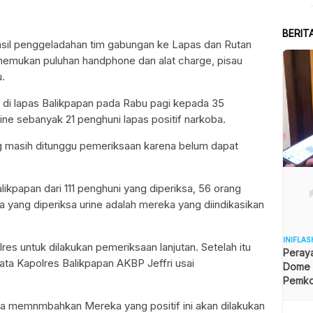
BERIT
sil penggeladahan tim gabungan ke Lapas dan Rutan
nemukan puluhan handphone dan alat charge, pisau
u.
ine di lapas Balikpapan pada Rabu pagi kepada 35
ine sebanyak 21 penghuni lapas positif narkoba.
ng masih ditunggu pemeriksaan karena belum dapat
ikpapan dari 111 penghuni yang diperiksa, 56 orang
 yang diperiksa urine adalah mereka yang diindikasikan
INIFLAS
res untuk dilakukan pemeriksaan lanjutan. Setelah itu
Peraya
kata Kapolres Balikpapan AKBP Jeffri usai
Dome B
Pemkot
Angga
a memnmbahkan Mereka yang positif ini akan dilakukan