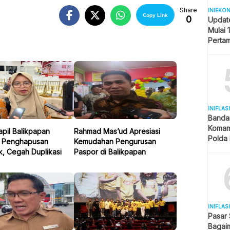
Share
INIEKO
Copy Link
0
Updat
Mulai 
Pertam
Liter
INIFLAS
Banda
Komam
pil Balikpapan
Rahmad Mas’ud Apresiasi
Polda 
n Penghapusan
Kemudahan Pengurusan
dan La
k, Cegah Duplikasi
Paspor di Balikpapan
INIFLAS
Pasar
Bagai