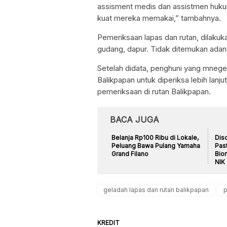
assisment medis dan assistmen hukum.
kuat mereka memakai,” tambahnya.
Pemeriksaan lapas dan rutan, dilakuk
gudang, dapur. Tidak ditemukan adan
Setelah didata, penghuni yang mnegen
Balikpapan untuk diperiksa lebih lanju
pemeriksaan di rutan Balikpapan.
BACA JUGA
Belanja Rp100 Ribu di Lokale,
Dis
Peluang Bawa Pulang Yamaha
Pas
Grand Filano
Biom
NIK
geladah lapas dan rutan balikpapan
p
KREDIT