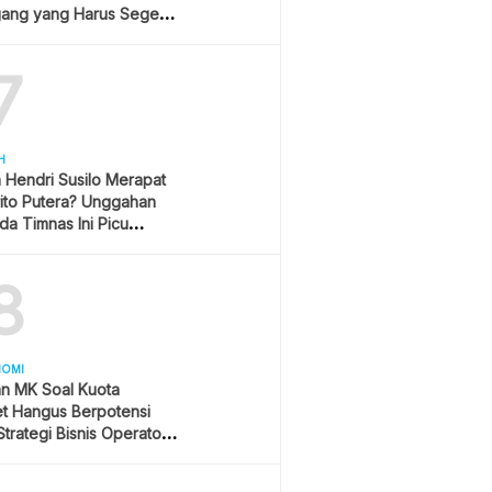
ang yang Harus Segera
lan?
7
H
h Hendri Susilo Merapat
ito Putera? Unggahan
a Timnas Ini Picu
asi
8
NOMI
an MK Soal Kuota
et Hangus Berpotensi
trategi Bisnis Operator
r