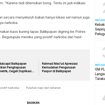
 “Karena tadi ditemukan bong. Tentu ini jadi indikasi
an secara menyeluruh bukan hanya lokasi sel namun juga
INIFLAS
ya narkoba.
Kebak
Sepin
akan kaos kuning lapas Balikpapan digiring ke Polres
Petuga
t. Begutupula mereka yang positif narkoba dari hasil
Melua
dukcapil Balikpapan
Rahmad Mas’ud Apresiasi
INIFLAS
tikan Penghapusan
Kemudahan Pengurusan
GM PLN
etrik, Cegah Duplikasi
Paspor di Balikpapan
Langsu
Tarak
Kesela
ositif narkoba
Puluhan napi dan tahanan
BAGIKAN