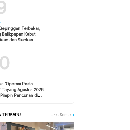
9
H
 Sepinggan Terbakar,
g Balikpapan Kebut
taan dan Siapkan
lisasi
10
H
is ‘Operasi Pesta
’ Tayang Agustus 2026,
 Pimpin Pencurian di
 Festival Musik
A TERBARU
Lihat Semua