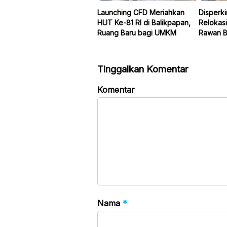
Launching CFD Meriahkan
Disperk
HUT Ke-81 RI di Balikpapan,
Relokas
Ruang Baru bagi UMKM
Rawan Be
Tinggalkan Komentar
Komentar
Nama
*