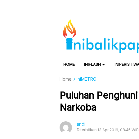
HOME
INIFLASH
INIPERISTIW
Home
IniMETRO
Puluhan Penghuni 
Narkoba
andi
Diterbitkan
13 Apr 2016, 08:45 WIB