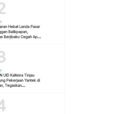
2
H
aran Hebat Landa Pasar
ggan Balikpapan,
s Berjibaku Cegah Api
s
3
H
 UID Kaltimra Tinjau
ng Pekerjaan Yantek di
an, Tegaskan
matan Jadi Prioritas
4