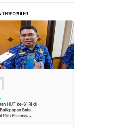
A TERPOPULER
1
H
an HUT ke-81 RI di
alikpapan Batal,
 Pilih Efisiensi
ran