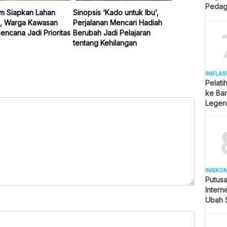
Pedag
im Siapkan Lahan
Sinopsis ‘Kado untuk Ibu’,
Berjua
i, Warga Kawasan
Perjalanan Mencari Hadiah
ncana Jadi Prioritas
Berubah Jadi Pelajaran
tentang Kehilangan
INIFLAS
Pelati
ke Bar
Legend
Spekul
INIEKO
Putus
Intern
Ubah S
Selule