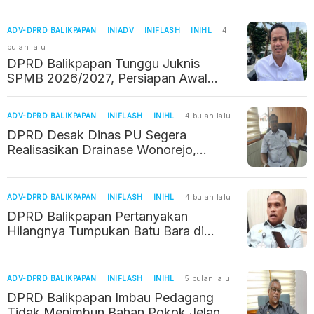
ADV-DPRD BALIKPAPAN
INIADV
INIFLASH
INIHL
4
bulan lalu
DPRD Balikpapan Tunggu Juknis
SPMB 2026/2027, Persiapan Awal
Sudah Berjalan
ADV-DPRD BALIKPAPAN
INIFLASH
INIHL
4 bulan lalu
DPRD Desak Dinas PU Segera
Realisasikan Drainase Wonorejo,
Warga Hibahkan Lahan Gratis
ADV-DPRD BALIKPAPAN
INIFLASH
INIHL
4 bulan lalu
DPRD Balikpapan Pertanyakan
Hilangnya Tumpukan Batu Bara di
Proyek Plaza 88
ADV-DPRD BALIKPAPAN
INIFLASH
INIHL
5 bulan lalu
DPRD Balikpapan Imbau Pedagang
Tidak Menimbun Bahan Pokok Jelang