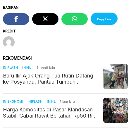
BAGIKAN
Copy Link
KREDIT
REKOMENDASI
INIFLASH
INIHL
15 menit lalu
Baru Ilir Ajak Orang Tua Rutin Datang
ke Posyandu, Pantau Tumbuh
Kembang Balita
INIEKONOMI
INIFLASH
INIHL
1 jam lalu
Harga Komoditas di Pasar Klandasan
Stabil, Cabai Rawit Bertahan Rp50 Ribu
per Kilogram