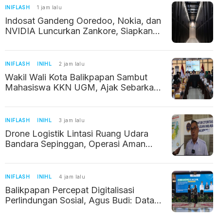
INIFLASH
1 jam lalu
Indosat Gandeng Ooredoo, Nokia, dan
NVIDIA Luncurkan Zankore, Siapkan
Infrastruktur AI Raksasa di Asia Pasifik
INIFLASH
INIHL
2 jam lalu
Wakil Wali Kota Balikpapan Sambut
Mahasiswa KKN UGM, Ajak Sebarkan
Potret Positif Kalimantan Timur
INIFLASH
INIHL
3 jam lalu
Drone Logistik Lintasi Ruang Udara
Bandara Sepinggan, Operasi Aman
Berkat Izin dan Koordinasi
INIFLASH
INIHL
4 jam lalu
Balikpapan Percepat Digitalisasi
Perlindungan Sosial, Agus Budi: Data
Akurat Jadi Kunci Bantuan Tepat