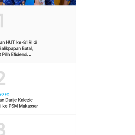
1
H
an HUT ke-81 RI di
alikpapan Batal,
Pilih Efisiensi
ran
2
EO FC
san Darije Kalezic
i ke PSM Makassar
3