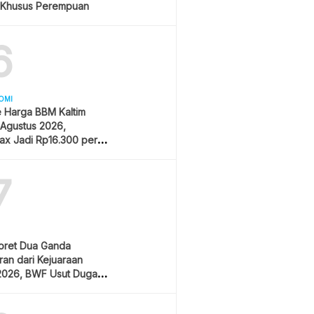
 Khusus Perempuan
6
OMI
 Harga BBM Kaltim
 Agustus 2026,
ax Jadi Rp16.300 per
7
oret Dua Ganda
an dari Kejuaraan
2026, BWF Usut Dugaan
aran Integritas Atlet
sia