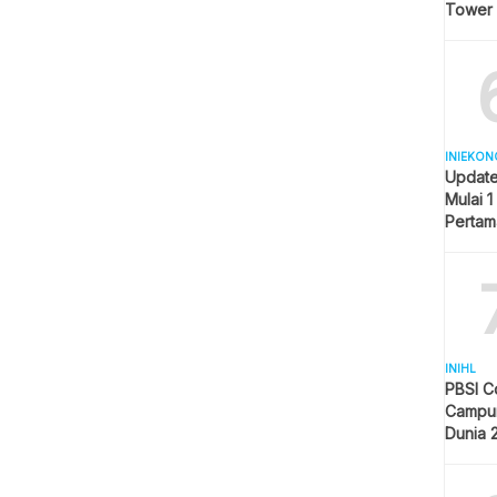
Tower
INIEKON
Update
Mulai 1
Pertam
Liter
INIHL
PBSI C
Campur
Dunia 
Pelangg
Indone