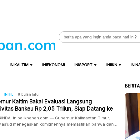
Search
for:
A
INIKALTIM
INIEKONOMI
INISPORT
INIIKN
ININ
m
BERIT
INIHL
8 bulan lalu
rnur Kaltim Bakal Evaluasi Langsung
ivitas Bankeu Rp 2,05 Triliun, Siap Datang ke
ah
INDA, inibalikpapan.com — Gubernur Kalimantan Timur,
Mas’ud menegaskan komitmennya memastikan bahwa dana
n keuangan (bankeu) dari provinsi benar-benar
rikan manfaat nyata bagi masyarakat. Dalam waktu dekat,