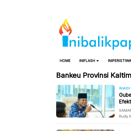
HOME
INIFLASH
INIPERISTIW
Bankeu Provinsi Kalti
INIADV
Gube
Efekt
Daer
SAMAR
Rudy 
bantua
membe