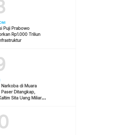
8
OMI
i Puji Prabowo
rkan Rp1.000 Triliun
nfrastruktur
9
H
 Narkoba di Muara
Paser Ditangkap,
altim Sita Uang Miliaran
han Sawit
0