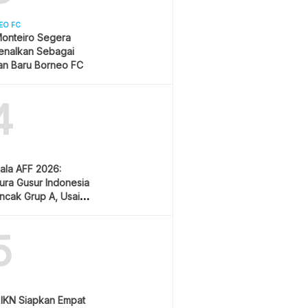
EO FC
onteiro Segera
enalkan Sebagai
an Baru Borneo FC
4
iala AFF 2026:
ura Gusur Indonesia
uncak Grup A, Usai
 Lawan Vietnam
5
a IKN Siapkan Empat