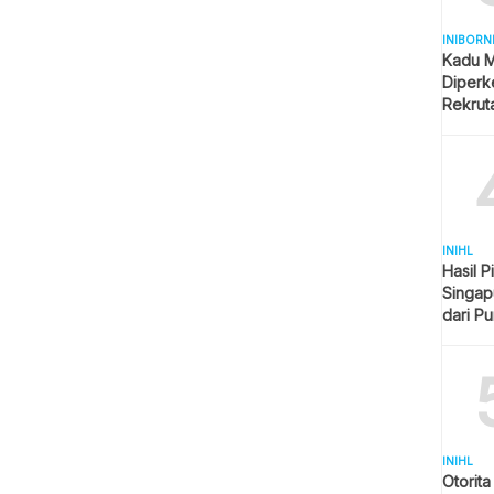
INIBORN
Kadu M
Diperk
Rekrut
INIHL
Hasil P
Singap
dari P
Imbang
INIHL
Otorit