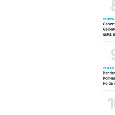
INIEKON
Gapens
Gelonto
untuk I
INIFLAS
Bandar
Komam 
Polda K
dan La
1