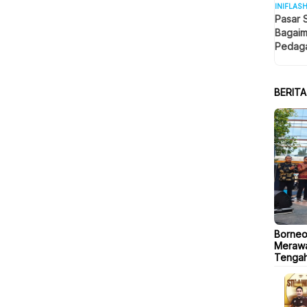
INIFLAS
Pasar 
Bagaim
Pedaga
Berjua
BERIT
Borneo
Merawa
Tengah