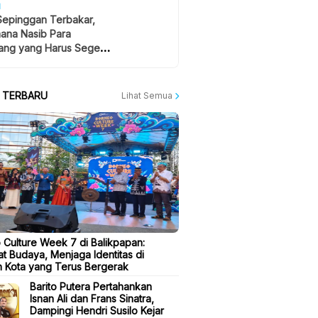
H
Sepinggan Terbakar,
ana Nasib Para
ng yang Harus Segera
lan?
A TERBARU
Lihat Semua
 Culture Week 7 di Balikpapan:
t Budaya, Menjaga Identitas di
 Kota yang Terus Bergerak
Barito Putera Pertahankan
Isnan Ali dan Frans Sinatra,
Dampingi Hendri Susilo Kejar