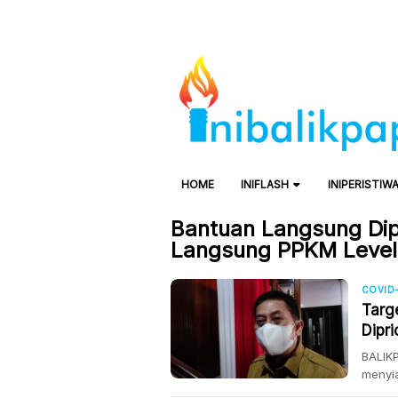
HOME
INIFLASH
INIPERISTIW
Bantuan Langsung Dip
Langsung PPKM Level
COVID-
Targ
Dipr
Leve
BALIKP
menyia
bagi 