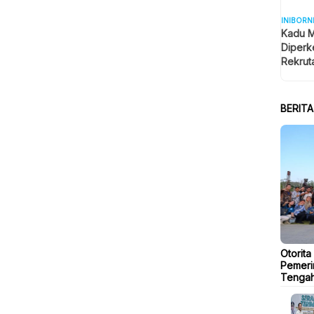
INIBORN
Kadu M
Diperk
Rekrut
BERIT
Otorita
Pemeri
Tengah