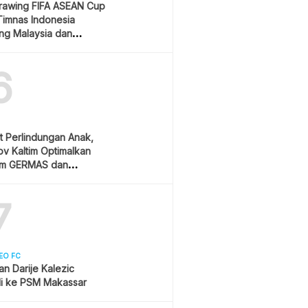
Drawing FIFA ASEAN Cup
Timnas Indonesia
ang Malaysia dan
ura
6
t Perlindungan Anak,
v Kaltim Optimalkan
am GERMAS dan
AN
7
EO FC
san Darije Kalezic
i ke PSM Makassar