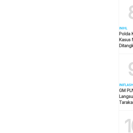
INIHL
Polda 
Kasus 
Ditangk
Disita
INIFLAS
GM PLN
Langsu
Taraka
Keselam
1