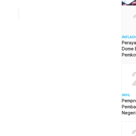
lakuan Pembatasan Kegiatan Masyarakat (PPKM) level 4 di
alikpapan, namun masih banyak warga yang keliru atas
n tersebut terbukti dari banyak mereka yang berbondong-
g daftar ke OPD yang ditunjuk. Seketaris […]
INIFLAS
Peraya
Dome B
Pemkot 
Angga
INIHL
Pempro
Pemba
Negeri