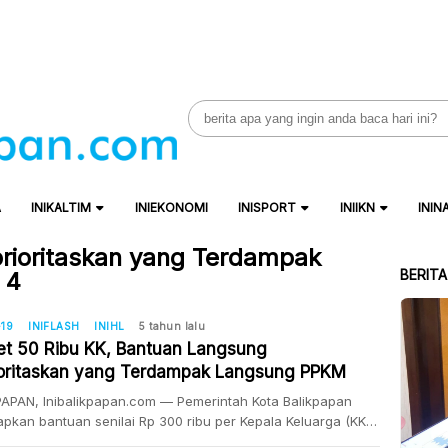
Search
for:
A
INIKALTIM
INIEKONOMI
INISPORT
INIIKN
ININ
rioritaskan yang Terdampak
BERIT
 4
19
INIFLASH
INIHL
5 tahun lalu
et 50 Ribu KK, Bantuan Langsung
ioritaskan yang Terdampak Langsung PPKM
l 4
APAN, Inibalikpapan.com — Pemerintah Kota Balikpapan
pkan bantuan senilai Rp 300 ribu per Kepala Keluarga (KK)
mereka yang terdampak langsung dari adanya penerapan