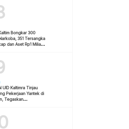
8
Kaltim Bongkar 300
Narkoba, 351 Tersangka
ap dan Aset Rp1 Miliar
9
H
 UID Kaltimra Tinjau
ng Pekerjaan Yantek di
n, Tegaskan
atan Jadi Prioritas
0