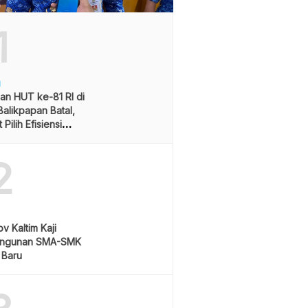
1
H
an HUT ke-81 RI di
alikpapan Batal,
Pilih Efisiensi
ran
2
v Kaltim Kaji
ngunan SMA-SMK
 Baru