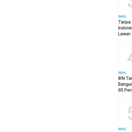
INIHL
Tanpa 
Indone
Lawan 
INIHL
IKN Ta
Bangun
65 Per
Hijau
INIHL