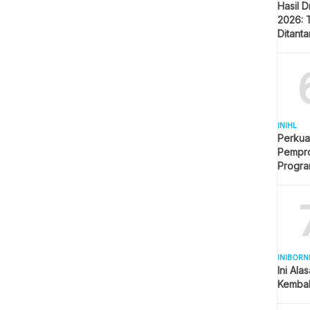
Hasil 
2026: 
Ditant
Singap
INIHL
Perkua
Pempro
Progr
BERLI
INIBORN
Ini Ala
Kembal