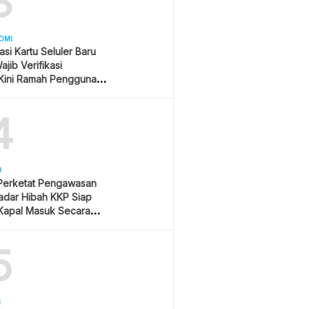
3
OMI
asi Kartu Seluler Baru
jib Verifikasi
Kini Ramah Pengguna
4
U
 Perketat Pengawasan
Radar Hibah KKP Siap
Kapal Masuk Secara
ime
5
H