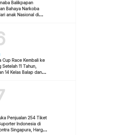
naba Balikpapan
an Bahaya Narkoba
ari anak Nasional di
 Gubernur Kaltim
6
H
 Cup Race Kembali ke
 Setelah 11 Tahun,
an 14 Kelas Balap dan
m Hiburan
7
uka Penjualan 254 Tiket
Suporter Indonesia di
ontra Singapura, Harga