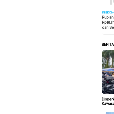
INIEKON
Rupiah
Rp18.11
dan Se
Memba
BERIT
Disper
Kawasa