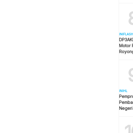
Mulai 
INIFLAS
DP3AKB
Motor 
Royon
Partisip
INIHL
Pempro
Pemba
Negeri
1