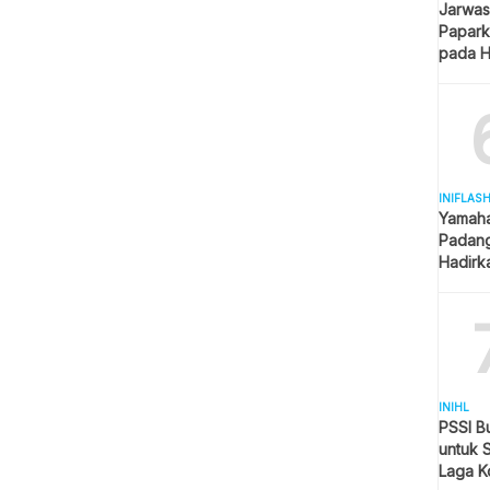
Jarwas
Papark
pada H
Kantor
INIFLAS
Yamaha
Padang
Hadirk
Beraga
INIHL
PSSI B
untuk 
Laga K