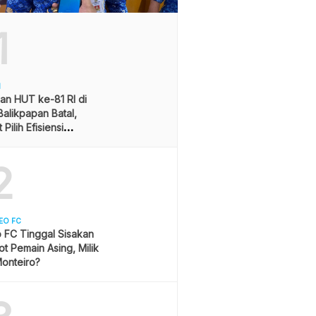
1
H
an HUT ke-81 RI di
alikpapan Batal,
Pilih Efisiensi
ran
2
EO FC
 FC Tinggal Sisakan
ot Pemain Asing, Milik
onteiro?