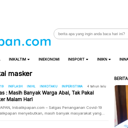
Search
for:
A
INIKALTIM
INIEKONOMI
INISPORT
INIIKN
ININ
ai masker
BERIT
19
INIFLASH
INIHL
INIKOTAKU
INIPERISTIWA
4 tahun lalu
as : Masih Banyak Warga Abai, Tak Pakai
er Malam Hari
PAPAN, Inibalikpapan.com – Satgas Penanganan Covid-19
Balikpapan menyebutkan, masih banyak masyarakat yang
engan protokol kesehatan (prokes) khususnya malam hari.
lam hari banyak pelanggaran yang di cafe-cafe itu di