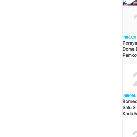
unan-kerumunan, yang melanggar tidak pakai masker kalau
ihat trennya,” ujar Kepala Bidang Keamanan dan Penegakan
Satgas Covid-19 Kota Balikpapan Zulkifli, Senin
/2021). […]
INIFLAS
Peraya
Dome B
Pemkot 
Angga
INIBORN
Borneo
Satu Sl
Kadu M