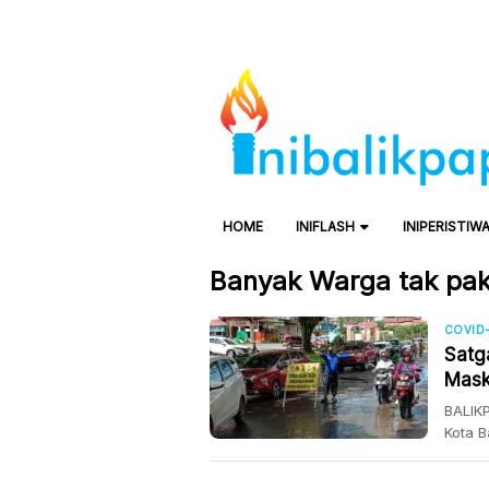
HOME
INIFLASH
INIPERISTIW
Banyak Warga tak pak
COVID-
Satg
Mask
BALIK
Kota 
abai d
“Di ma