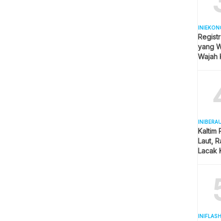
INIEKON
Registr
yang Wa
Wajah 
Hijab
INIBERA
Kaltim
Laut, 
Lacak 
Real T
INIFLAS