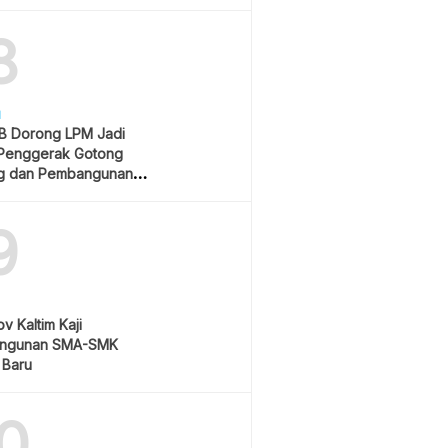
Rp550 Ribu
8
H
 Dorong LPM Jadi
Penggerak Gotong
g dan Pembangunan
atif
9
v Kaltim Kaji
ngunan SMA-SMK
 Baru
0