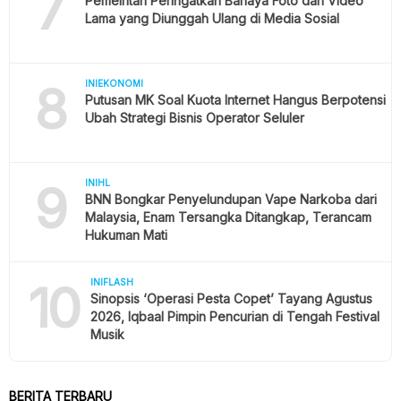
7
Pemeintah Peringatkan Bahaya Foto dan Video
Lama yang Diunggah Ulang di Media Sosial
8
INIEKONOMI
Putusan MK Soal Kuota Internet Hangus Berpotensi
Ubah Strategi Bisnis Operator Seluler
9
INIHL
BNN Bongkar Penyelundupan Vape Narkoba dari
Malaysia, Enam Tersangka Ditangkap, Terancam
Hukuman Mati
10
INIFLASH
Sinopsis ‘Operasi Pesta Copet’ Tayang Agustus
2026, Iqbaal Pimpin Pencurian di Tengah Festival
Musik
BERITA TERBARU