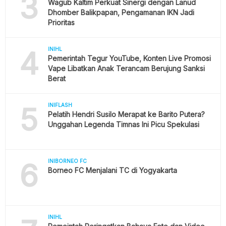
3
Wagub Kaltim Perkuat Sinergi dengan Lanud
Dhomber Balikpapan, Pengamanan IKN Jadi
Prioritas
4
INIHL
Pemerintah Tegur YouTube, Konten Live Promosi
Vape Libatkan Anak Terancam Berujung Sanksi
Berat
5
INIFLASH
Pelatih Hendri Susilo Merapat ke Barito Putera?
Unggahan Legenda Timnas Ini Picu Spekulasi
6
INIBORNEO FC
Borneo FC Menjalani TC di Yogyakarta
INIHL