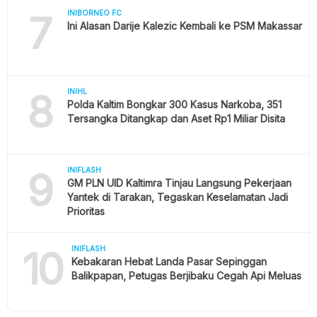
7
INIBORNEO FC
Ini Alasan Darije Kalezic Kembali ke PSM Makassar
8
INIHL
Polda Kaltim Bongkar 300 Kasus Narkoba, 351
Tersangka Ditangkap dan Aset Rp1 Miliar Disita
9
INIFLASH
GM PLN UID Kaltimra Tinjau Langsung Pekerjaan
Yantek di Tarakan, Tegaskan Keselamatan Jadi
Prioritas
10
INIFLASH
Kebakaran Hebat Landa Pasar Sepinggan
Balikpapan, Petugas Berjibaku Cegah Api Meluas