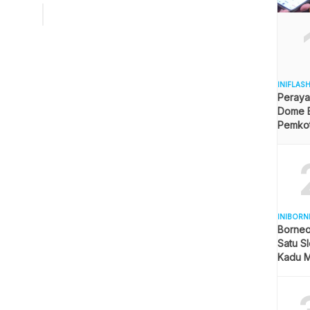
a aklamasi dalam musyawarah daerah luar biasa
lub) LMP Kaltim yang digelar di rumah jabatan […]
INIFLAS
Peraya
Dome B
Pemkot 
Angga
INIBORN
Borneo
Satu Sl
Kadu M