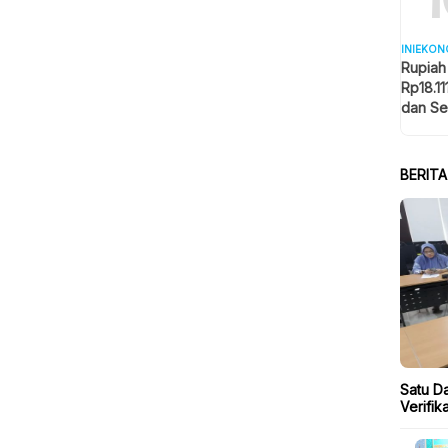
INIEKON
Rupiah
Rp18.11
dan Se
Memba
BERIT
Satu Da
Verifi