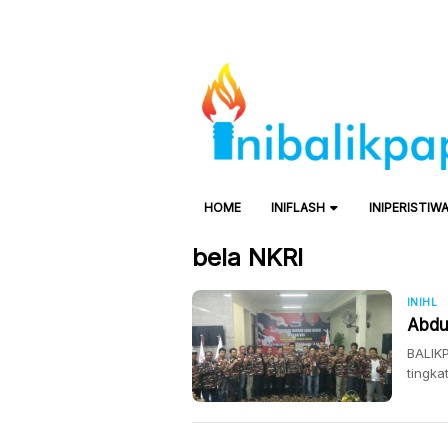
HOME
INIFLASH
INIPERISTIW
bela NKRI
INIHL
Abdu
BALIK
tingka
aklam
Balikp
ketua 