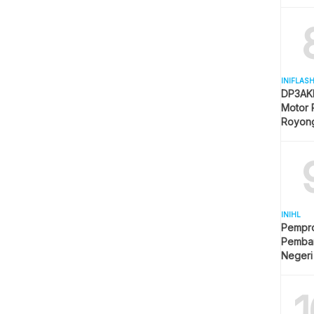
Mulai 
INIFLAS
DP3AKB
Motor 
Royon
Partisip
INIHL
Pempro
Pemba
Negeri
1