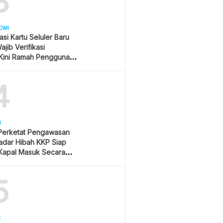
3
OMI
asi Kartu Seluler Baru
jib Verifikasi
Kini Ramah Pengguna
4
U
 Perketat Pengawasan
Radar Hibah KKP Siap
Kapal Masuk Secara
ime
5
H