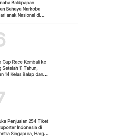
naba Balikpapan
an Bahaya Narkoba
ari anak Nasional di
 Gubernur Kaltim
6
H
 Cup Race Kembali ke
 Setelah 11 Tahun,
an 14 Kelas Balap dan
m Hiburan
7
uka Penjualan 254 Tiket
Suporter Indonesia di
ontra Singapura, Harga