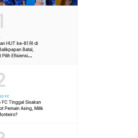
1
H
an HUT ke-81 RI di
alikpapan Batal,
Pilih Efisiensi
ran
2
EO FC
 FC Tinggal Sisakan
ot Pemain Asing, Milik
onteiro?