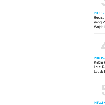
INIEKON
Registr
yang Wa
Wajah 
Hijab
INIBERA
Kaltim
Laut, 
Lacak 
Real T
INIFLAS