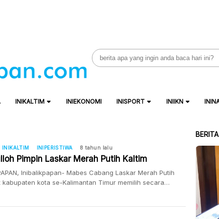
Search
for:
A
INIKALTIM
INIEKONOMI
INISPORT
INIIKN
ININ
BERIT
INIKALTIM
INIPERISTIWA
8 tahun lalu
lloh Pimpin Laskar Merah Putih Kaltim
PAPAN, Inibalikpapan- Mabes Cabang Laskar Merah Putih
t kabupaten kota se-Kalimantan Timur memilih secara
asi Ketua Dewan Pembina Laskar Merah Putih (LMP)
apan Abdulloh sebagai Ketua LMP Kaltim. Abdulloh yang juga
DPRD Kota Balikpapan merupakan calon tunggal yang dipiih