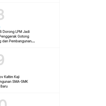
Rp550 Ribu
8
H
 Dorong LPM Jadi
Penggerak Gotong
g dan Pembangunan
atif
9
v Kaltim Kaji
ngunan SMA-SMK
 Baru
0