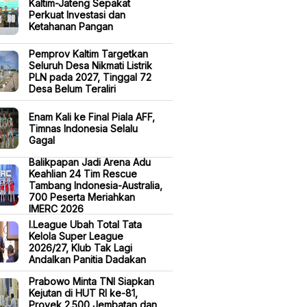
Kaltim-Jateng Sepakat
Perkuat Investasi dan
Ketahanan Pangan
Pemprov Kaltim Targetkan
Seluruh Desa Nikmati Listrik
PLN pada 2027, Tinggal 72
Desa Belum Teraliri
Enam Kali ke Final Piala AFF,
Timnas Indonesia Selalu
Gagal
Balikpapan Jadi Arena Adu
Keahlian 24 Tim Rescue
Tambang Indonesia-Australia,
700 Peserta Meriahkan
IMERC 2026
I.League Ubah Total Tata
Kelola Super League
2026/27, Klub Tak Lagi
Andalkan Panitia Dadakan
Prabowo Minta TNI Siapkan
Kejutan di HUT RI ke-81,
Proyek 2.500 Jembatan dan