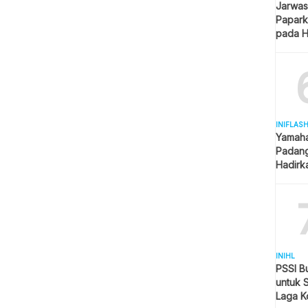
Jarwas
Papark
pada H
Kantor
INIFLAS
Yamaha
Padang
Hadirk
Beraga
INIHL
PSSI B
untuk 
Laga K