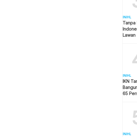
INIHL
Tanpa 
Indone
Lawan 
INIHL
IKN Ta
Bangun
65 Per
Hijau
INIHL