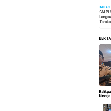
INIFLAS
GM PLN
Langsu
Taraka
Keselam
BERIT
Balikp
Kinerja