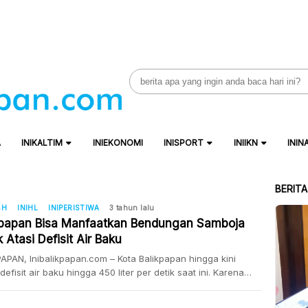
Search
for:
A
INIKALTIM
INIEKONOMI
INISPORT
INIIKN
ININ
BERIT
SH
INIHL
INIPERISTIWA
3 tahun lalu
kpapan Bisa Manfaatkan Bendungan Samboja
 Atasi Defisit Air Baku
APAN, Inibalikpapan.com – Kota Balikpapan hingga kini
defisit air baku hingga 450 liter per detik saat ini. Karena
alikpapan hanya bisa melayani sekitar 79 persen
ya untuk kebutuhan air bersih. Karena saat ini yang