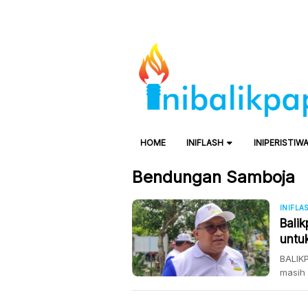
HOME
INIFLASH
INIPERISTIW
Bendungan Samboja
INIFLA
Bali
untuk
BALIKP
masih 
PDAM B
wargan