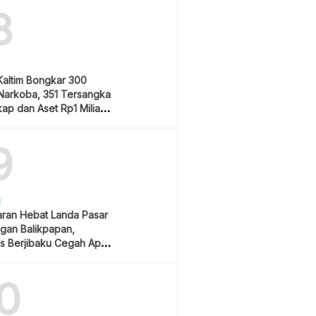
8
Kaltim Bongkar 300
Narkoba, 351 Tersangka
ap dan Aset Rp1 Miliar
9
H
ran Hebat Landa Pasar
gan Balikpapan,
s Berjibaku Cegah Api
0