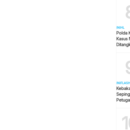
INIHL
Polda 
Kasus 
Ditangk
Disita
INIFLAS
Kebaka
Seping
Petuga
Meluas
1