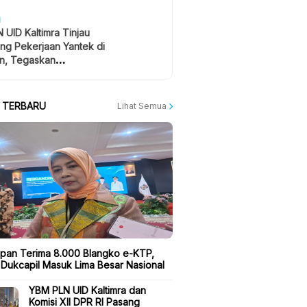
H
 UID Kaltimra Tinjau
ng Pekerjaan Yantek di
n, Tegaskan
atan Jadi Prioritas
A TERBARU
Lihat Semua
apan Terima 8.000 Blangko e-KTP,
 Dukcapil Masuk Lima Besar Nasional
YBM PLN UID Kaltimra dan
Komisi XII DPR RI Pasang