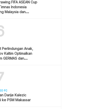
Drawing FIFA ASEAN Cup
Timnas Indonesia
ang Malaysia dan
ura
6
t Perlindungan Anak,
v Kaltim Optimalkan
am GERMAS dan
AN
7
EO FC
san Darije Kalezic
i ke PSM Makassar