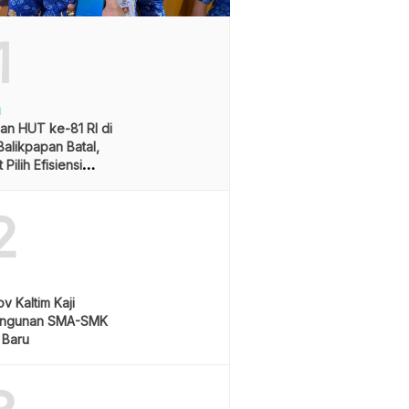
1
H
an HUT ke-81 RI di
alikpapan Batal,
Pilih Efisiensi
ran
2
v Kaltim Kaji
ngunan SMA-SMK
 Baru