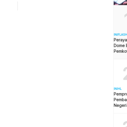
ia baru sekitar 1.450 liter per detik dari total kebutuhan 1.900
per detik. Sementara diproyeksikan hingga tahun 2039 […]
INIFLAS
Peraya
Dome B
Pemkot 
Angga
INIHL
Pempro
Pemba
Negeri