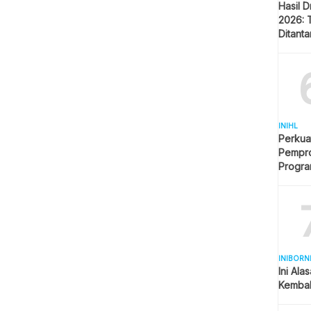
Hasil 
2026: 
Ditant
Singap
INIHL
Perkua
Pempro
Progr
BERLI
INIBORN
Ini Ala
Kembal