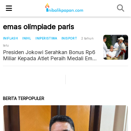
emas olimpiade paris
INIFLASH
INIHL
INIPERISTIWA
INISPORT
2 tahun
lalu
Presiden Jokowi Serahkan Bonus Rp6
Miliar Kepada Atlet Peraih Medali Emas
Olimpiade Paris
BERITA TERPOPULER