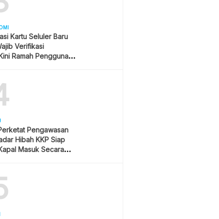
3
OMI
asi Kartu Seluler Baru
jib Verifikasi
Kini Ramah Pengguna
4
U
 Perketat Pengawasan
Radar Hibah KKP Siap
Kapal Masuk Secara
ime
5
H