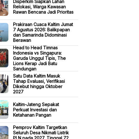
Disperkim Siapkan Lahan
Relokasi, Warga Kawasan
Rawan Bencana Jadi Prioritas
Prakiraan Cuaca Kaltim Jumat
7 Agustus 2026: Balikpapan
dan Samarinda Didominasi
Berawan
Head to Head Timnas
Indonesia vs Singapura:
Garuda Unggul Tipis, The
Lions Kerap Jadi Batu
Sandungan
Satu Data Kaltim Masuk
Tahap Evaluasi, Verifikasi
Dikebut hingga Oktober
2027
Kaltim-Jateng Sepakat
Perkuat Investasi dan
Ketahanan Pangan
Pemprov Kaltim Targetkan
Seluruh Desa Nikmati Listrik
PLN pada 2027, Tinggal 72