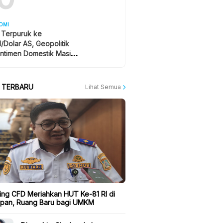
OMI
 Terpuruk ke
1/Dolar AS, Geopolitik
ntimen Domestik Masih
yangi
A TERBARU
Lihat Semua
ing CFD Meriahkan HUT Ke-81 RI di
apan, Ruang Baru bagi UMKM