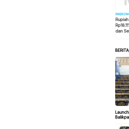
INIEKON
Rupiah
Rp18.11
dan Se
Memba
BERIT
Launch
Balikp