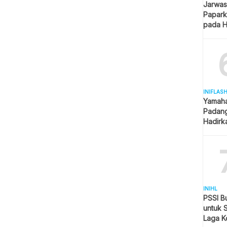
Jarwas
Papark
pada H
Kantor
INIFLAS
Yamaha
Padang
Hadirk
Beraga
INIHL
PSSI B
untuk 
Laga K