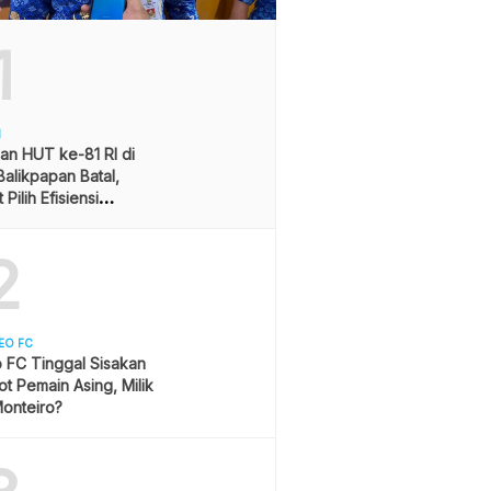
1
H
an HUT ke-81 RI di
alikpapan Batal,
Pilih Efisiensi
ran
2
EO FC
 FC Tinggal Sisakan
ot Pemain Asing, Milik
onteiro?