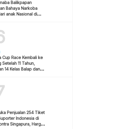
naba Balikpapan
an Bahaya Narkoba
ari anak Nasional di
 Gubernur Kaltim
6
H
 Cup Race Kembali ke
 Setelah 11 Tahun,
an 14 Kelas Balap dan
m Hiburan
7
uka Penjualan 254 Tiket
Suporter Indonesia di
ontra Singapura, Harga