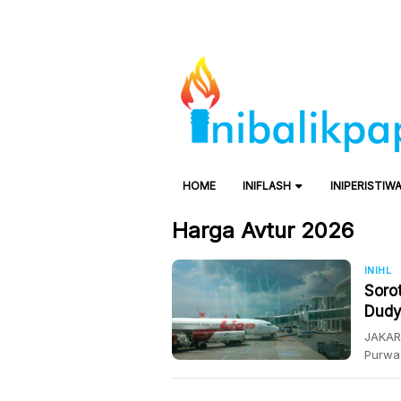
HOME
INIFLASH
INIPERISTIW
Harga Avtur 2026
INIHL
Soro
Dudy
JAKAR
Purwa
sektor
infor