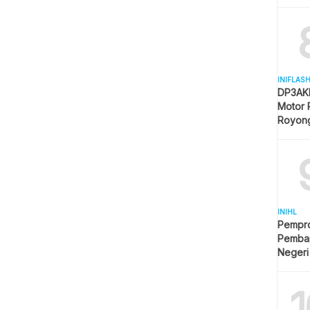
Mulai 
INIFLAS
DP3AKB
Motor 
Royon
Partisip
INIHL
Pempro
Pemba
Negeri
1