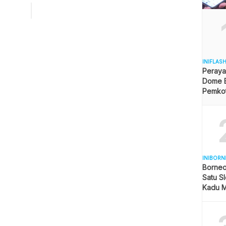
n kini langsung menjadi konsumsi publik dan berpotensi
tuhkan kepercayaan masyarakat terhadap industri
tara Indonesia. Hal tersebut disampaikan Menhub dalam
Aviation Sharing Session di Jakarta, Kamis (5/3/2026), yang
i […]
INIFLAS
Peraya
Dome B
Pemkot 
Angga
INIBORN
Borneo
Satu Sl
Kadu M