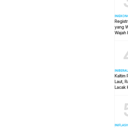
INIEKON
Registr
yang Wa
Wajah 
Hijab
INIBERA
Kaltim
Laut, 
Lacak 
Real T
INIFLAS