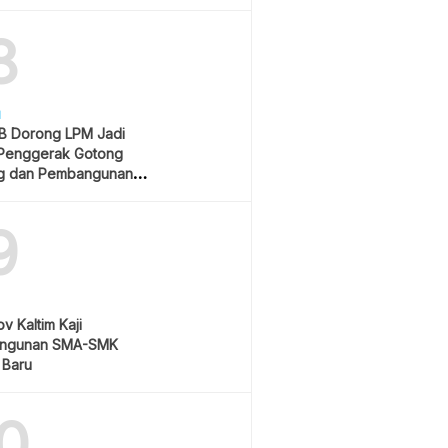
Rp550 Ribu
8
H
 Dorong LPM Jadi
Penggerak Gotong
g dan Pembangunan
atif
9
v Kaltim Kaji
ngunan SMA-SMK
 Baru
0