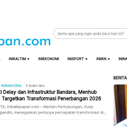
Search
for:
A
INIKALTIM
INIEKONOMI
INISPORT
INIIKN
ININ
BERIT
ININASIONAL
5 bulan lalu
ti Delay dan Infrastruktur Bandara, Menhub
 Targetkan Transformasi Penerbangan 2026
TA, Inibalikpapan.com – Menteri Perhubungan, Dudy
gandhi, menegaskan perlunya percepatan transformasi di
 penerbangan nasional. Di tengah era keterbukaan
masi, Menhub memperingatkan bahwa setiap gangguan