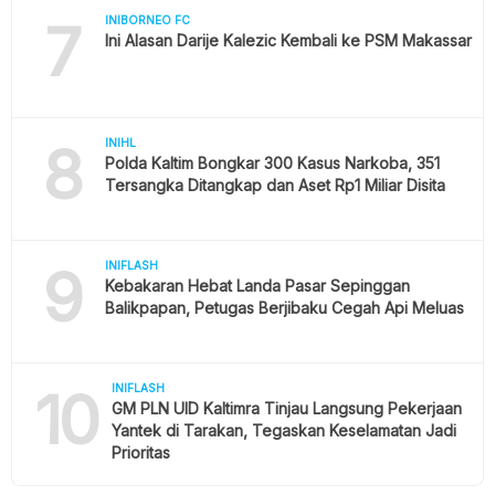
7
INIBORNEO FC
Ini Alasan Darije Kalezic Kembali ke PSM Makassar
8
INIHL
Polda Kaltim Bongkar 300 Kasus Narkoba, 351
Tersangka Ditangkap dan Aset Rp1 Miliar Disita
9
INIFLASH
Kebakaran Hebat Landa Pasar Sepinggan
Balikpapan, Petugas Berjibaku Cegah Api Meluas
10
INIFLASH
GM PLN UID Kaltimra Tinjau Langsung Pekerjaan
Yantek di Tarakan, Tegaskan Keselamatan Jadi
Prioritas