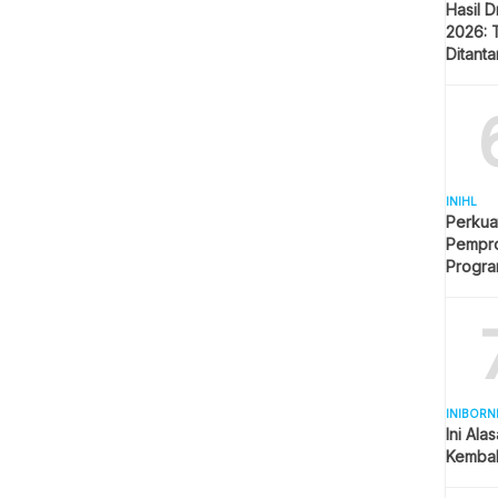
Hasil 
2026: 
Ditant
Singap
INIHL
Perkua
Pempro
Progr
BERLI
INIBORN
Ini Ala
Kembal