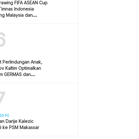
Drawing FIFA ASEAN Cup
Timnas Indonesia
ang Malaysia dan
ura
6
t Perlindungan Anak,
v Kaltim Optimalkan
am GERMAS dan
AN
7
EO FC
san Darije Kalezic
i ke PSM Makassar