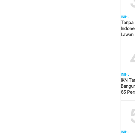
INIHL
Tanpa 
Indone
Lawan 
INIHL
IKN Ta
Bangun
65 Per
Hijau
INIHL