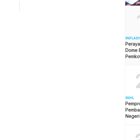
s nomor urut 1 Anies Baswedan menyinggung soal
likan lahan Menteri Pertahanan (Menhan) itu yang
ai 340 hektar. Sementara, separuh prajurit TNI justru […]
INIFLAS
Peraya
Dome B
Pemkot 
Angga
INIHL
Pempro
Pemba
Negeri