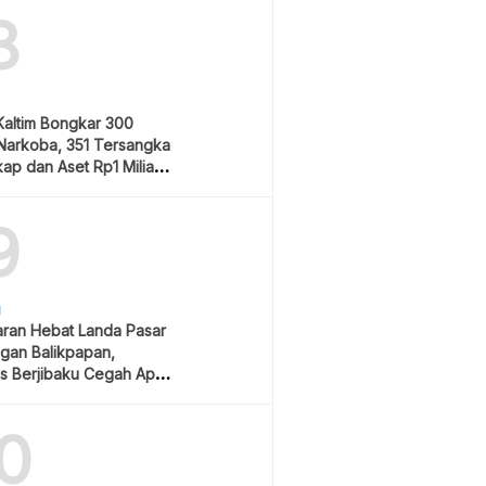
8
Kaltim Bongkar 300
Narkoba, 351 Tersangka
ap dan Aset Rp1 Miliar
9
H
ran Hebat Landa Pasar
gan Balikpapan,
s Berjibaku Cegah Api
0