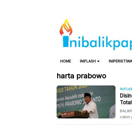
HOME
INIFLASH
INIPERISTIW
harta prabowo
INIFLA
Disi
Tota
BALIKP
calon 
(07/0
Subian