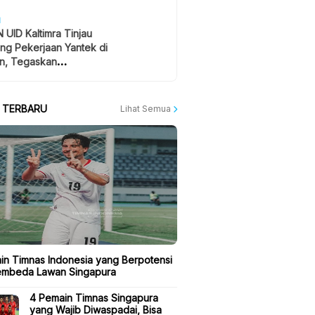
H
 UID Kaltimra Tinjau
ng Pekerjaan Yantek di
n, Tegaskan
atan Jadi Prioritas
A TERBARU
Lihat Semua
in Timnas Indonesia yang Berpotensi
embeda Lawan Singapura
4 Pemain Timnas Singapura
yang Wajib Diwaspadai, Bisa