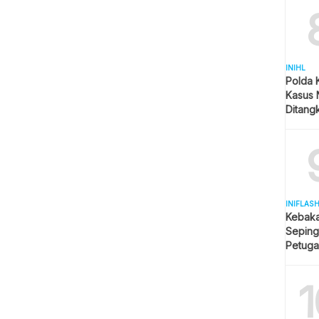
INIHL
Polda 
Kasus 
Ditangk
Disita
INIFLAS
Kebaka
Seping
Petuga
Meluas
1