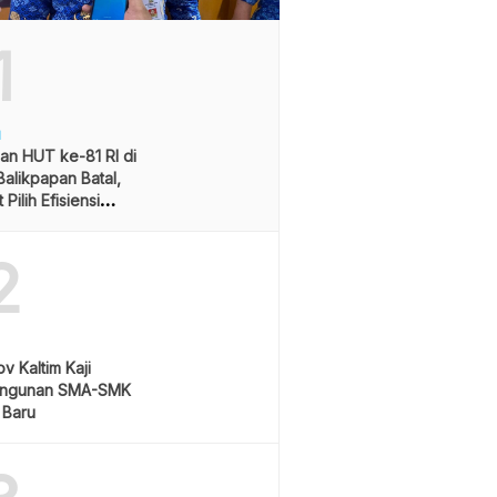
1
H
an HUT ke-81 RI di
alikpapan Batal,
Pilih Efisiensi
ran
2
v Kaltim Kaji
ngunan SMA-SMK
 Baru