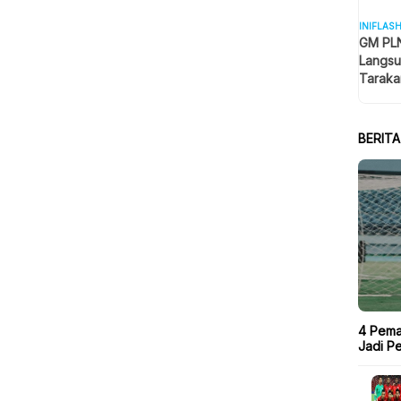
INIFLAS
GM PLN
Langsu
Taraka
Keselam
BERIT
4 Pema
Jadi P