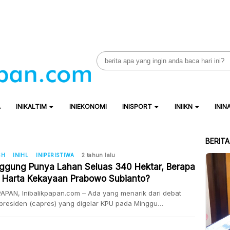
Search
for:
A
INIKALTIM
INIEKONOMI
INISPORT
INIIKN
ININ
BERIT
SH
INIHL
INIPERISTIWA
2 tahun lalu
nggung Punya Lahan Seluas 340 Hektar, Berapa
l Harta Kekayaan Prabowo Subianto?
APAN, Inibalikpapan.com – Ada yang menarik dari debat
presiden (capres) yang digelar KPU pada Minggu
1/2024) malam. Dimana capres nomor urut 2 Prabowo
to disinggung soal total lahan yang dimilikinya. Dimana