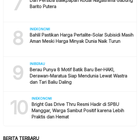
7
Dari Persiba Balikpapan Kodai Nagashima Gabung
Barito Putera
8
INIEKONOMI
Bahlil Pastikan Harga Pertalite-Solar Subisidi Masih
Aman Meski Harga Minyak Dunia Naik Turun
9
INIBERAU
Berau Punya 8 Motif Batik Baru Ber-HAKI,
Derawan-Maratua Siap Mendunia Lewat Wastra
dan Tari Baliu Daling
10
INIEKONOMI
Bright Gas Drive Thru Resmi Hadir di SPBU
Manggar, Warga Sambut Positif karena Lebih
Praktis dan Hemat
BERITA TERBARU