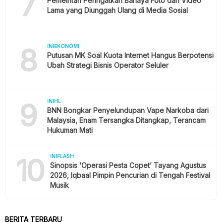
7
Pemeintah Peringatkan Bahaya Foto dan Video
Lama yang Diunggah Ulang di Media Sosial
8
INIEKONOMI
Putusan MK Soal Kuota Internet Hangus Berpotensi
Ubah Strategi Bisnis Operator Seluler
9
INIHL
BNN Bongkar Penyelundupan Vape Narkoba dari
Malaysia, Enam Tersangka Ditangkap, Terancam
Hukuman Mati
10
INIFLASH
Sinopsis ‘Operasi Pesta Copet’ Tayang Agustus
2026, Iqbaal Pimpin Pencurian di Tengah Festival
Musik
BERITA TERBARU