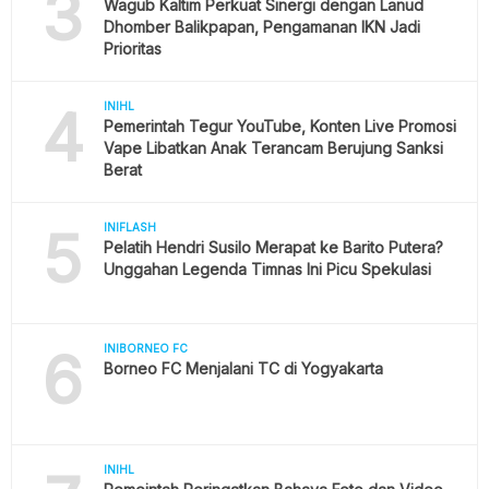
3
Wagub Kaltim Perkuat Sinergi dengan Lanud
Dhomber Balikpapan, Pengamanan IKN Jadi
Prioritas
4
INIHL
Pemerintah Tegur YouTube, Konten Live Promosi
Vape Libatkan Anak Terancam Berujung Sanksi
Berat
5
INIFLASH
Pelatih Hendri Susilo Merapat ke Barito Putera?
Unggahan Legenda Timnas Ini Picu Spekulasi
6
INIBORNEO FC
Borneo FC Menjalani TC di Yogyakarta
INIHL