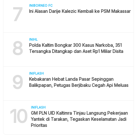
7
INIBORNEO FC
Ini Alasan Darije Kalezic Kembali ke PSM Makassar
8
INIHL
Polda Kaltim Bongkar 300 Kasus Narkoba, 351
Tersangka Ditangkap dan Aset Rp1 Miliar Disita
9
INIFLASH
Kebakaran Hebat Landa Pasar Sepinggan
Balikpapan, Petugas Berjibaku Cegah Api Meluas
10
INIFLASH
GM PLN UID Kaltimra Tinjau Langsung Pekerjaan
Yantek di Tarakan, Tegaskan Keselamatan Jadi
Prioritas