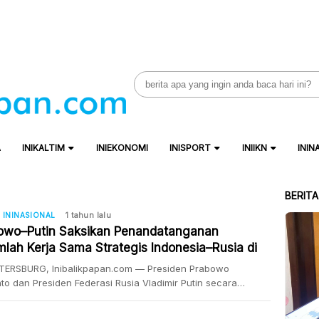
Search
for:
A
INIKALTIM
INIEKONOMI
INISPORT
INIIKN
ININ
BERIT
ININASIONAL
1 tahun lalu
owo–Putin Saksikan Penandatanganan
mlah Kerja Sama Strategis Indonesia–Rusia di
etersburg
ETERSBURG, Inibalikpapan.com — Presiden Prabowo
to dan Presiden Federasi Rusia Vladimir Putin secara
ung menyaksikan prosesi pertukaran dokumen kerja sama
ral strategis antara kedua negara, dalam pertemuan resmi di