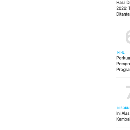
Hasil 
2026: 
Ditant
Singap
INIHL
Perkua
Pempro
Progr
BERLI
INIBORN
Ini Ala
Kembal