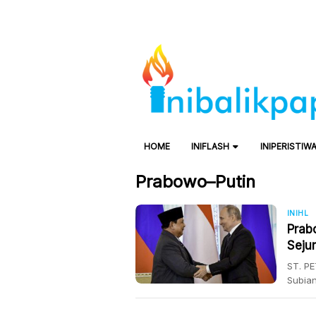
HOME
INIFLASH
INIPERISTIW
Prabowo–Putin
INIHL
Prab
Seju
St. P
ST. P
Subian
langs
bilate