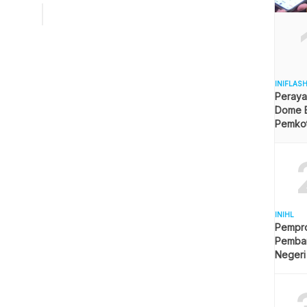
 Konstantinovsky, Kamis (19/6/2025). Momentum ini menjadi
asan kuat atas tekad kedua negara untuk memperdalam
aan strategis lintas sektor, di tengah dinamika geopolitik
 yang […]
INIFLAS
Peraya
Dome B
Pemkot 
Angga
INIHL
Pempro
Pemba
Negeri