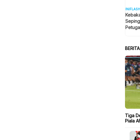
INIFLAS
Kebaka
Seping
Petuga
Meluas
BERIT
Tiga D
Piala A