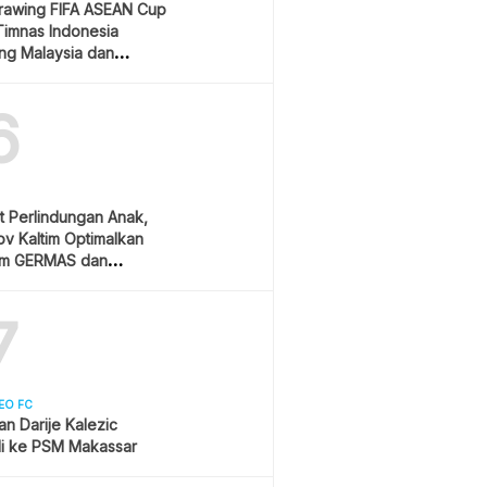
Drawing FIFA ASEAN Cup
Timnas Indonesia
ang Malaysia dan
ura
6
t Perlindungan Anak,
v Kaltim Optimalkan
am GERMAS dan
AN
7
EO FC
san Darije Kalezic
i ke PSM Makassar