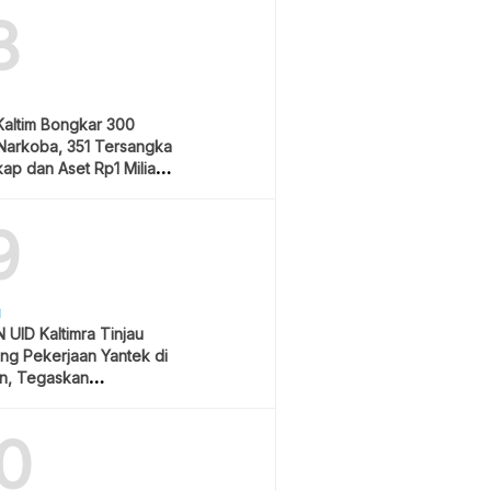
8
Kaltim Bongkar 300
Narkoba, 351 Tersangka
ap dan Aset Rp1 Miliar
9
H
 UID Kaltimra Tinjau
ng Pekerjaan Yantek di
n, Tegaskan
atan Jadi Prioritas
0