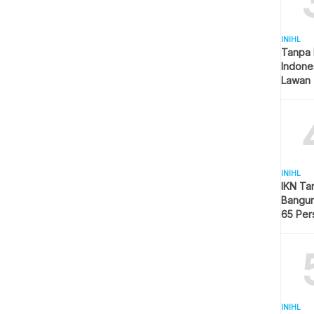
INIHL
Tanpa 
Indone
Lawan 
INIHL
IKN Ta
Bangun
65 Per
Hijau
INIHL