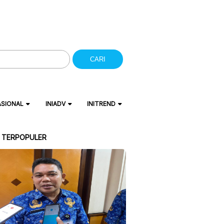
CARI
ASIONAL
INIADV
INITREND
A TERPOPULER