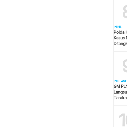
INIHL
Polda 
Kasus 
Ditangk
Disita
INIFLAS
GM PLN
Langsu
Taraka
Keselam
1