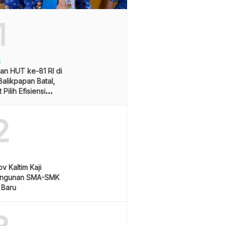
1
H
an HUT ke-81 RI di
alikpapan Batal,
Pilih Efisiensi
ran
2
v Kaltim Kaji
ngunan SMA-SMK
 Baru