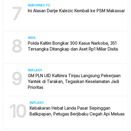
7
INIBORNEO FC
Ini Alasan Darije Kalezic Kembali ke PSM Makassar
8
INIHL
Polda Kaltim Bongkar 300 Kasus Narkoba, 351
Tersangka Ditangkap dan Aset Rp1 Miliar Disita
9
INIFLASH
GM PLN UID Kaltimra Tinjau Langsung Pekerjaan
Yantek di Tarakan, Tegaskan Keselamatan Jadi
Prioritas
10
INIFLASH
Kebakaran Hebat Landa Pasar Sepinggan
Balikpapan, Petugas Berjibaku Cegah Api Meluas