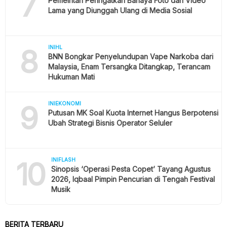
7
Pemeintah Peringatkan Bahaya Foto dan Video
Lama yang Diunggah Ulang di Media Sosial
8
INIHL
BNN Bongkar Penyelundupan Vape Narkoba dari
Malaysia, Enam Tersangka Ditangkap, Terancam
Hukuman Mati
9
INIEKONOMI
Putusan MK Soal Kuota Internet Hangus Berpotensi
Ubah Strategi Bisnis Operator Seluler
10
INIFLASH
Sinopsis ‘Operasi Pesta Copet’ Tayang Agustus
2026, Iqbaal Pimpin Pencurian di Tengah Festival
Musik
BERITA TERBARU