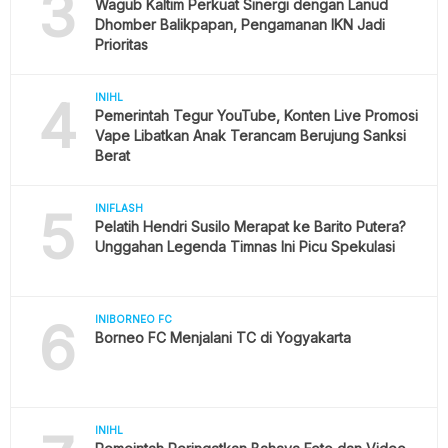
3
Wagub Kaltim Perkuat Sinergi dengan Lanud
Dhomber Balikpapan, Pengamanan IKN Jadi
Prioritas
4
INIHL
Pemerintah Tegur YouTube, Konten Live Promosi
Vape Libatkan Anak Terancam Berujung Sanksi
Berat
5
INIFLASH
Pelatih Hendri Susilo Merapat ke Barito Putera?
Unggahan Legenda Timnas Ini Picu Spekulasi
6
INIBORNEO FC
Borneo FC Menjalani TC di Yogyakarta
INIHL