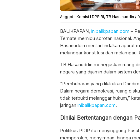
Anggota Komisi I DPR RI, TB Hasanuddin / fo
BALIKPAPAN,
inibalikpapan.com
– Pe
Ternate memicu sorotan nasional. An
Hasanuddin menilai tindakan aparat 
melanggar konstitusi dan melampaui
TB Hasanuddin menegaskan ruang di
negara yang dijamin dalam sistem de
“Pembubaran yang dilakukan Dandim 1
Dalam negara demokrasi, ruang disku
tidak terbukti melanggar hukum,” kata
jaringan
inibalikpapan.com
.
Dinilai Bertentangan dengan 
Politikus PDIP itu menyinggung Pasa
memperoleh, menyimpan, hingga meny