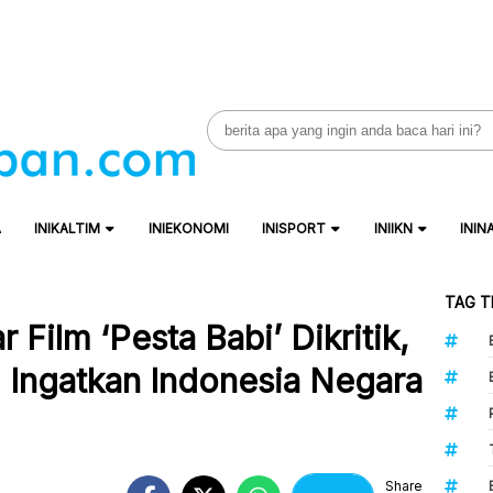
Search
for:
A
INIKALTIM
INIEKONOMI
INISPORT
INIIKN
ININ
TAG T
Film ‘Pesta Babi’ Dikritik,
 Ingatkan Indonesia Negara
Share