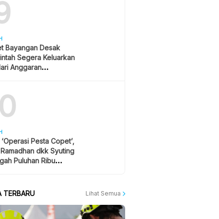
9
H
et Bayangan Desak
intah Segera Keluarkan
ari Anggaran
ikan, Hormati Putusan
10
H
r ‘Operasi Pesta Copet’,
l Ramadhan dkk Syuting
gah Puluhan Ribu
ton Konser
A TERBARU
Lihat Semua