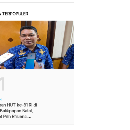
A TERPOPULER
1
H
an HUT ke-81 RI di
alikpapan Batal,
 Pilih Efisiensi
ran