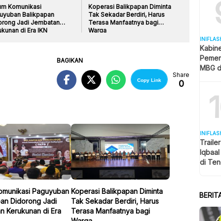
um Komunikasi
Koperasi Balikpapan Diminta
uyuban Balikpapan
Tak Sekadar Berdiri, Harus
orong Jadi Jembatan
Terasa Manfaatnya bagi
kunan di Era IKN
Warga
INIFLAS
Kabin
Pemer
BAGIKAN
MBG d
Share
Pendid
Copy Link
0
MK
INIFLAS
Traile
Iqbaa
di Ten
Penon
omunikasi Paguyuban
Koperasi Balikpapan Diminta
BERIT
pan Didorong Jadi
Tak Sekadar Berdiri, Harus
n Kerukunan di Era
Terasa Manfaatnya bagi
Warga