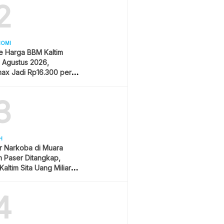
2
NOMI
e Harga BBM Kaltim
1 Agustus 2026,
ax Jadi Rp16.300 per
3
H
r Narkoba di Muara
 Paser Ditangkap,
Kaltim Sita Uang Miliaran
han Sawit
4