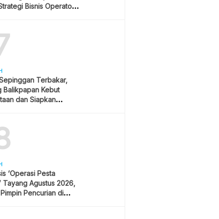
trategi Bisnis Operator
r
7
H
 Sepinggan Terbakar,
g Balikpapan Kebut
taan dan Siapkan
lisasi
8
H
is ‘Operasi Pesta
’ Tayang Agustus 2026,
 Pimpin Pencurian di
 Festival Musik