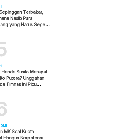
H
 Sepinggan Terbakar,
mana Nasib Para
ang yang Harus Segera
lan?
5
H
h Hendri Susilo Merapat
ito Putera? Unggahan
a Timnas Ini Picu
asi
6
NOMI
an MK Soal Kuota
et Hangus Berpotensi