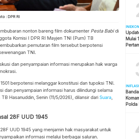
to : DPR RI
INIEKO
mbubaran nonton bareng film dokumenter
Pesta Babi
di
Updat
ggota Komisi I DPR RI Mayjen TNI (Purn) TB
Mulai 
membubarkan pemutaran film tersebut berpotensi
Pertam
Liter
 kewenangan TNI.
skusi dan penyampaian informasi merupakan hak warga
mokrasi.
501 berpotensi melanggar konstitusi dan tupoksi TNI.
INIFLAS
si dan penyampaian informasi harus dilindungi selama
Banda
 TB Hasanuddin, Senin (11/5/2026), dilansir dari
Suara
,
Komam
Polda 
dan La
Pasal 28F UUD 1945
l 28F UUD 1945 yang menjamin hak masyarakat untuk
ampaikan informasi melalui berbagai saluran.