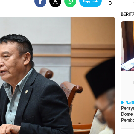
Copy Link
0
BERIT
INIFLAS
Peraya
Dome B
Pemkot
Angga