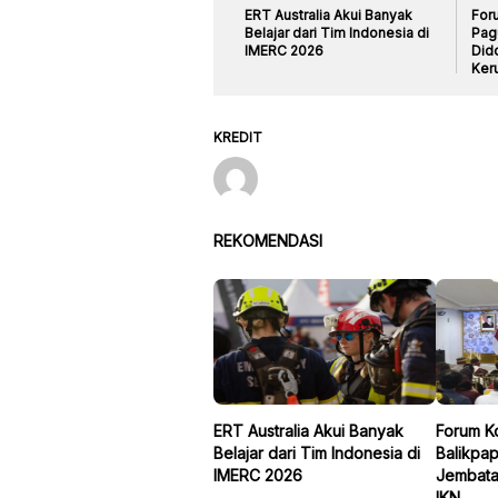
ERT Australia Akui Banyak
For
Belajar dari Tim Indonesia di
Pag
IMERC 2026
Did
Keru
KREDIT
REKOMENDASI
ERT Australia Akui Banyak
Forum K
Belajar dari Tim Indonesia di
Balikpa
IMERC 2026
Jembata
IKN