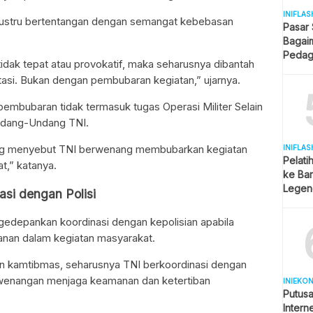
INIFLAS
justru bertentangan dengan semangat kebebasan
Pasar
Bagai
Pedag
m tidak tepat atau provokatif, maka seharusnya dibantah
Berjua
ntasi. Bukan dengan pembubaran kegiatan,” ujarnya.
pembubaran tidak termasuk tugas Operasi Militer Selain
ndang-Undang TNI.
ng menyebut TNI berwenang membubarkan kegiatan
INIFLAS
Pelati
t,” katanya.
ke Bar
Legend
si dengan Polisi
Spekul
gedepankan koordinasi dengan kepolisian apabila
an dalam kegiatan masyarakat.
 kamtibmas, seharusnya TNI berkoordinasi dengan
wenangan menjaga keamanan dan ketertiban
INIEKO
Putus
Intern