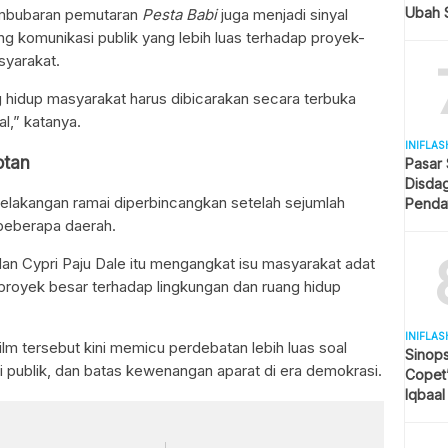
Ubah S
embubaran pemutaran
Pesta Babi
juga menjadi sinyal
Selule
 komunikasi publik yang lebih luas terhadap proyek-
syarakat.
hidup masyarakat harus dibicarakan secara terbuka
l,” katanya.
INIFLAS
otan
Pasar
Disda
belakangan ramai diperbincangkan setelah sejumlah
Penda
Revita
beberapa daerah.
n Cypri Paju Dale itu mengangkat isu masyarakat adat
proyek besar terhadap lingkungan dan ruang hidup
INIFLAS
m tersebut kini memicu perdebatan lebih luas soal
Sinops
 publik, dan batas kewenangan aparat di era demokrasi.
Copet
Iqbaal
Tengah