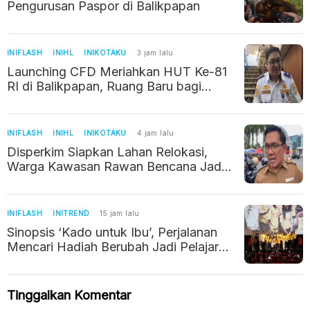
Pengurusan Paspor di Balikpapan
INIFLASH
INIHL
INIKOTAKU
3 jam lalu
Launching CFD Meriahkan HUT Ke-81
RI di Balikpapan, Ruang Baru bagi
UMKM
INIFLASH
INIHL
INIKOTAKU
4 jam lalu
Disperkim Siapkan Lahan Relokasi,
Warga Kawasan Rawan Bencana Jadi
Prioritas
INIFLASH
INITREND
15 jam lalu
Sinopsis ‘Kado untuk Ibu’, Perjalanan
Mencari Hadiah Berubah Jadi Pelajaran
tentang Kehilangan
Tinggalkan Komentar