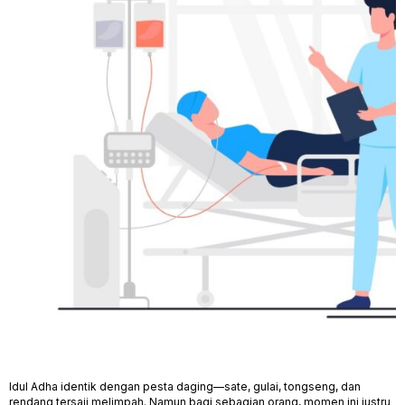
Idul Adha identik dengan pesta daging—sate, gulai, tongseng, dan
rendang tersaji melimpah. Namun bagi sebagian orang, momen ini justru