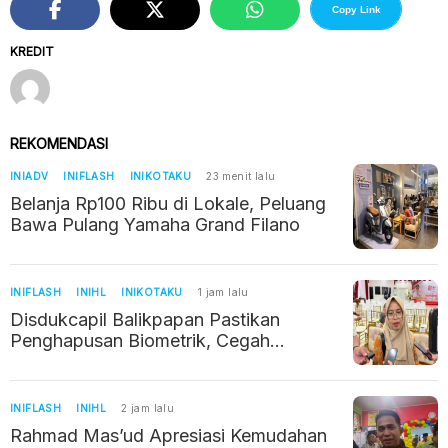
Copy Link
KREDIT
REKOMENDASI
INIADV
INIFLASH
INIKOTAKU
23 menit lalu
Belanja Rp100 Ribu di Lokale, Peluang
Bawa Pulang Yamaha Grand Filano
INIFLASH
INIHL
INIKOTAKU
1 jam lalu
Disdukcapil Balikpapan Pastikan
Penghapusan Biometrik, Cegah
Duplikasi NIK
INIFLASH
INIHL
2 jam lalu
Rahmad Mas’ud Apresiasi Kemudahan