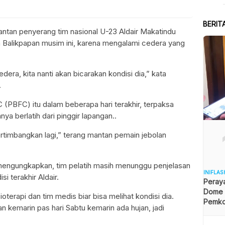
BERIT
tan penyerang tim nasional U-23 Aldair Makatindu
a Balikpapan musim ini, karena mengalami cedera yang
ra, kita nanti akan bicarakan kondisi dia,” kata
.
PBFC) itu dalam beberapa hari terakhir, terpaksa
a berlatih dari pinggir lapangan..
ertimbangkan lagi,” terang mantan pemain jebolan
u mengungkapkan, tim pelatih masih menunggu penjelasan
INIFLAS
i terakhir Aldair.
Peraya
Dome B
isioterapi dan tim medis biar bisa melihat kondisi dia.
Pemkot
n kemarin pas hari Sabtu kemarin ada hujan, jadi
Angga