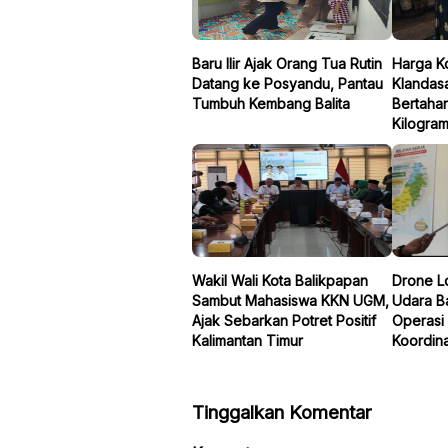
Baru Ilir Ajak Orang Tua Rutin
Harga K
Datang ke Posyandu, Pantau
Klandasa
Tumbuh Kembang Balita
Bertaha
Kilogra
Wakil Wali Kota Balikpapan
Drone Lo
Sambut Mahasiswa KKN UGM,
Udara B
Ajak Sebarkan Potret Positif
Operasi 
Kalimantan Timur
Koordina
Tinggalkan Komentar