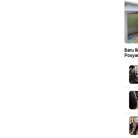
Baru I
Posya