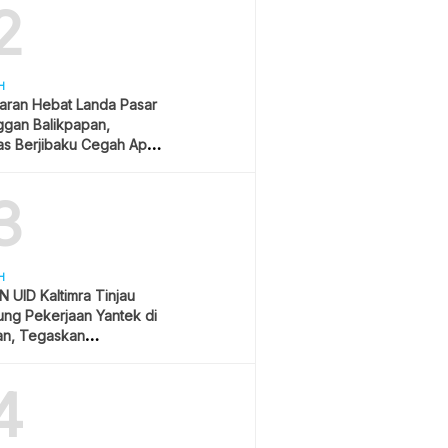
2
H
aran Hebat Landa Pasar
ggan Balikpapan,
s Berjibaku Cegah Api
s
3
H
 UID Kaltimra Tinjau
ng Pekerjaan Yantek di
an, Tegaskan
matan Jadi Prioritas
4