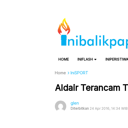
HOME
INIFLASH
INIPERISTIW
Home
IniSPORT
Aldair Terancam T
glen
Diterbitkan
24 Apr 2016, 14:34 WIB