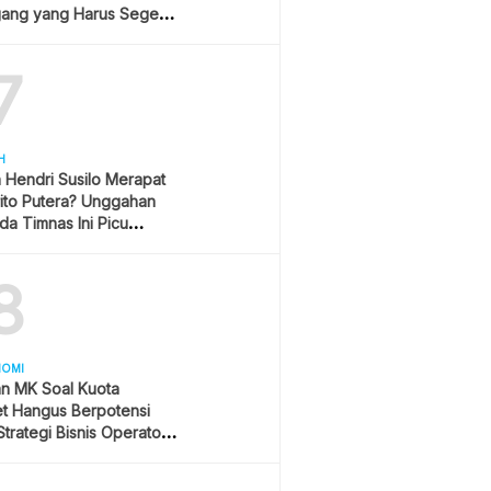
ang yang Harus Segera
lan?
7
H
h Hendri Susilo Merapat
ito Putera? Unggahan
a Timnas Ini Picu
asi
8
NOMI
an MK Soal Kuota
et Hangus Berpotensi
trategi Bisnis Operator
r