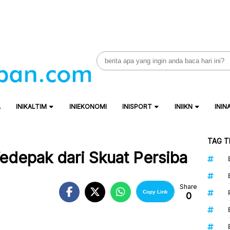
Search
for:
A
INIKALTIM
INIEKONOMI
INISPORT
INIIKN
ININ
TAG T
edepak dari Skuat Persiba
Share
Copy Link
0