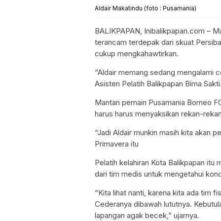
Aldair Makatindu (foto : Pusamania)
BALIKPAPAN, Inibalikpapan.com – Man
terancam terdepak dari skuat Persib
cukup mengkahawtirkan.
“Aldair memang sedang mengalami cede
Asisten Pelatih Balikpapan Bima Sakti
Mantan pemain Pusamania Borneo FC (
harus harus menyaksikan rekan-rekanny
“Jadi Aldair munkin masih kita akan p
Primavera itu
Pelatih kelahiran Kota Balikpapan it
dari tim medis untuk mengetahui kondis
“Kita lihat nanti, karena kita ada tim f
Cederanya dibawah lututnya. Kebutula
lapangan agak becek,” ujarnya.