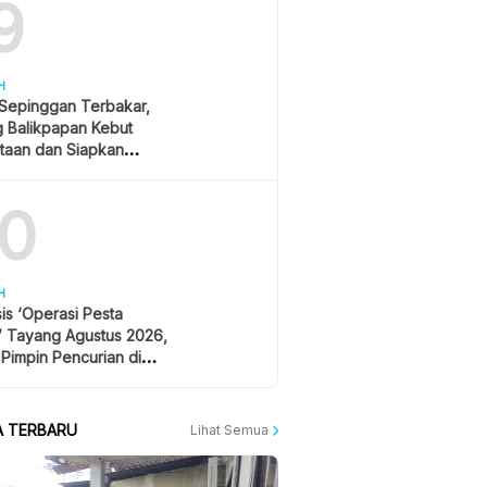
9
H
 Sepinggan Terbakar,
g Balikpapan Kebut
taan dan Siapkan
lisasi
10
H
is ‘Operasi Pesta
’ Tayang Agustus 2026,
 Pimpin Pencurian di
 Festival Musik
A TERBARU
Lihat Semua