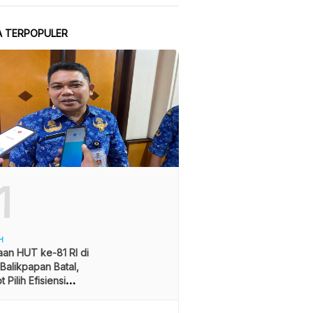
A TERPOPULER
1
H
an HUT ke-81 RI di
alikpapan Batal,
 Pilih Efisiensi
ran