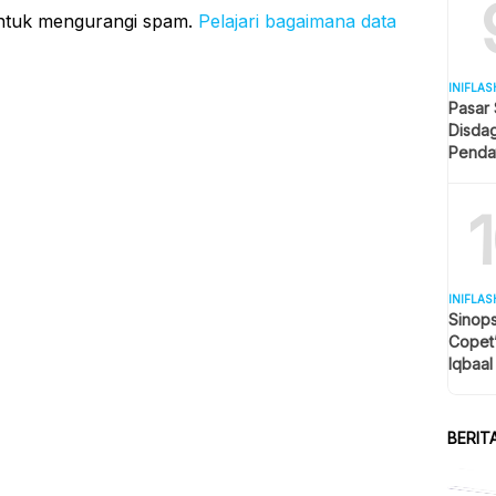
untuk mengurangi spam.
Pelajari bagaimana data
INIFLAS
Pasar
Disda
Penda
Revita
INIFLAS
Sinops
Copet
Iqbaal
Tengah
BERIT