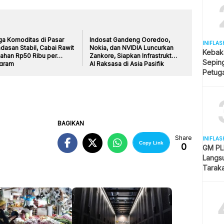
ga Komoditas di Pasar
Indosat Gandeng Ooredoo,
INIFLAS
dasan Stabil, Cabai Rawit
Nokia, dan NVIDIA Luncurkan
Kebak
tahan Rp50 Ribu per
Zankore, Siapkan Infrastruktur
Sepin
ogram
AI Raksasa di Asia Pasifik
Petuga
Melua
BAGIKAN
Share
INIFLAS
Copy Link
0
GM PLN
Langsu
Tarak
Kesela