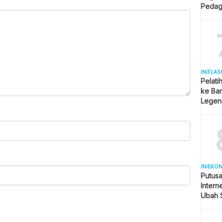
Pedag
Berjua
INIFLAS
Pelati
ke Bar
Legend
Spekul
INIEKO
Putus
Intern
Ubah S
Selule