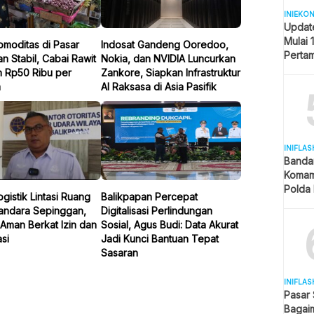
INIEKO
Updat
Mulai 
omoditas di Pasar
Indosat Gandeng Ooredoo,
Pertam
n Stabil, Cabai Rawit
Nokia, dan NVIDIA Luncurkan
Liter
n Rp50 Ribu per
Zankore, Siapkan Infrastruktur
m
AI Raksasa di Asia Pasifik
INIFLAS
Banda
Komam
Polda 
gistik Lintasi Ruang
Balikpapan Percepat
dan La
andara Sepinggan,
Digitalisasi Perlindungan
Aman Berkat Izin dan
Sosial, Agus Budi: Data Akurat
si
Jadi Kunci Bantuan Tepat
Sasaran
INIFLAS
Pasar
Bagai