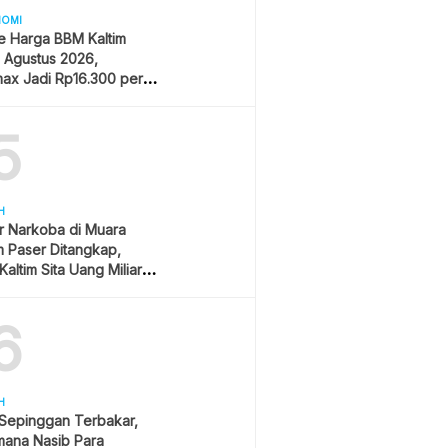
NOMI
e Harga BBM Kaltim
1 Agustus 2026,
ax Jadi Rp16.300 per
5
H
r Narkoba di Muara
 Paser Ditangkap,
Kaltim Sita Uang Miliaran
han Sawit
6
H
 Sepinggan Terbakar,
mana Nasib Para