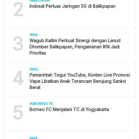
2
INIEKONOMI
Indosat Perluas Jaringan 5G di Balikpapan
3
INIHL
Wagub Kaltim Perkuat Sinergi dengan Lanud
Dhomber Balikpapan, Pengamanan IKN Jadi
Prioritas
4
INIHL
Pemerintah Tegur YouTube, Konten Live Promosi
Vape Libatkan Anak Terancam Berujung Sanksi
Berat
5
INIBORNEO FC
Borneo FC Menjalani TC di Yogyakarta
INIHL