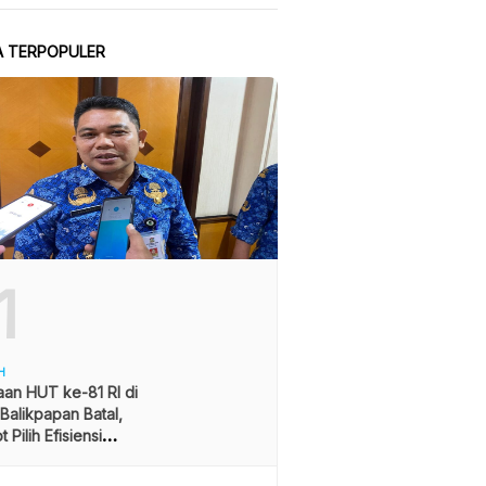
A TERPOPULER
1
H
an HUT ke-81 RI di
alikpapan Batal,
 Pilih Efisiensi
ran