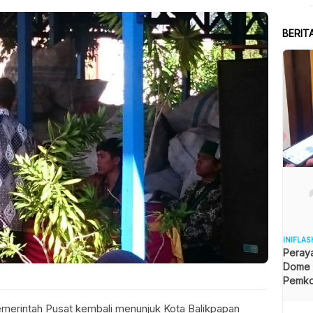
BERIT
INIFLAS
Peraya
Dome B
Pemkot
Angga
merintah Pusat kembali menunjuk Kota Balikpapan