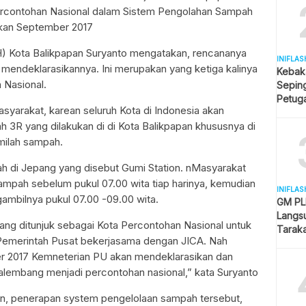
rcontohan Nasional dalam Sistem Pengolahan Sampah
ikan September 2017
) Kota Balikpapan Suryanto mengatakan, rencananya
INIFLAS
 mendeklarasikannya. Ini merupakan yang ketiga kalinya
Kebak
 Nasional.
Sepin
Petuga
syarakat, karean seluruh Kota di Indonesia akan
Melua
3R yang dilakukan di di Kota Balikpapan khususnya di
milah sampah.
ah di Jepang yang disebut Gumi Station. nMasyarakat
mpah sebelum pukul 07.00 wita tiap harinya, kemudian
INIFLAS
mbilnya pukul 07.00 -09.00 wita.
GM PLN
Langsu
ang ditunjuk sebagai Kota Percontohan Nasional untuk
Tarak
Pemerintah Pusat bekerjasama dengan JICA. Nah
Kesela
er 2017 Kemneterian PU akan mendeklarasikan dan
lembang menjadi percontohan nasional,” kata Suryanto
 penerapan system pengelolaan sampah tersebut,