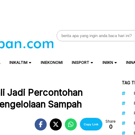
Search
for:
A
INIKALTIM
INIEKONOMI
INISPORT
INIIKN
ININ
TAG T
li Jadi Percontohan
Pengelolaan Sampah
Share
Copy Link
0