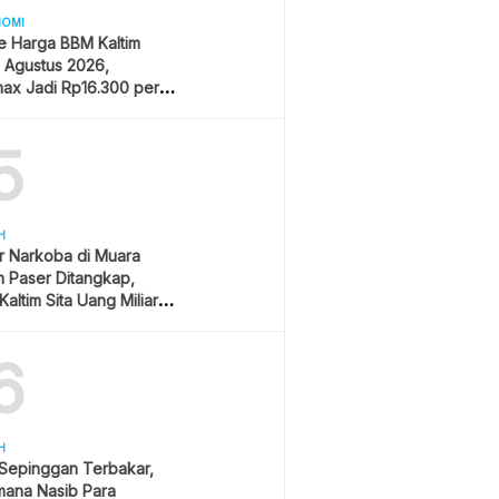
NOMI
e Harga BBM Kaltim
1 Agustus 2026,
ax Jadi Rp16.300 per
5
H
r Narkoba di Muara
 Paser Ditangkap,
Kaltim Sita Uang Miliaran
han Sawit
6
H
 Sepinggan Terbakar,
mana Nasib Para