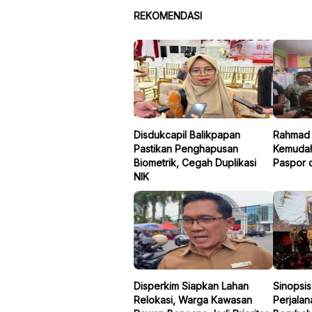
REKOMENDASI
Disdukcapil Balikpapan
Rahmad 
Pastikan Penghapusan
Kemudah
Biometrik, Cegah Duplikasi
Paspor d
NIK
Disperkim Siapkan Lahan
Sinopsis
Relokasi, Warga Kawasan
Perjala