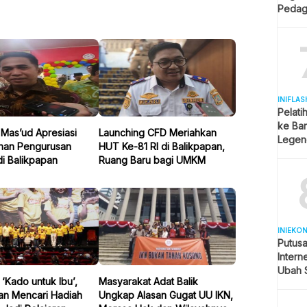
Pedag
Berjua
INIFLAS
Pelati
ke Bar
Mas’ud Apresiasi
Launching CFD Meriahkan
Legend
an Pengurusan
HUT Ke-81 RI di Balikpapan,
Spekul
i Balikpapan
Ruang Baru bagi UMKM
INIEKO
Putus
Intern
Ubah S
 ‘Kado untuk Ibu’,
Masyarakat Adat Balik
Selule
nan Mencari Hadiah
Ungkap Alasan Gugat UU IKN,