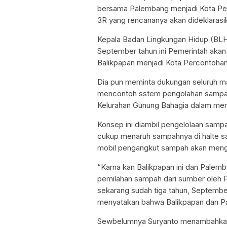
bersama Palembang menjadi Kota Pe
3R yang rencananya akan dideklaras
Kepala Badan Lingkungan Hidup (BLH
September tahun ini Pemerintah akan
Balikpapan menjadi Kota Percontohan
Dia pun meminta dukungan seluruh ma
mencontoh sstem pengolahan sampah 
Kelurahan Gunung Bahagia dalam me
Konsep ini diambil pengelolaan samp
cukup menaruh sampahnya di halte sa
mobil pengangkut sampah akan menga
“Karna kan Balikpapan ini dan Palemb
pemilahan sampah dari sumber oleh 
sekarang sudah tiga tahun, Septemb
menyatakan bahwa Balikpapan dan Pa
Sewbelumnya Suryanto menambahkan,