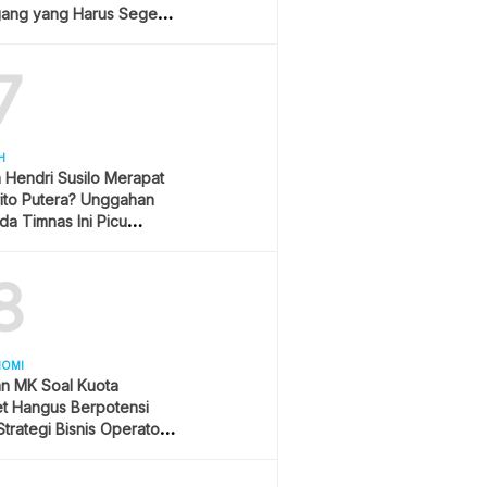
ang yang Harus Segera
lan?
7
H
h Hendri Susilo Merapat
ito Putera? Unggahan
a Timnas Ini Picu
asi
8
NOMI
an MK Soal Kuota
et Hangus Berpotensi
trategi Bisnis Operator
r