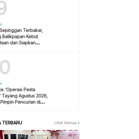
9
H
 Sepinggan Terbakar,
g Balikpapan Kebut
taan dan Siapkan
lisasi
10
H
is ‘Operasi Pesta
’ Tayang Agustus 2026,
 Pimpin Pencurian di
 Festival Musik
A TERBARU
Lihat Semua