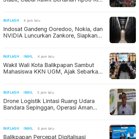
per Kilogram
INIFLASH
4 jam lalu
Indosat Gandeng Ooredoo, Nokia, dan
NVIDIA Luncurkan Zankore, Siapkan
Infrastruktur AI Raksasa di Asia Pasifik
INIFLASH
INIHL
4 jam lalu
Wakil Wali Kota Balikpapan Sambut
Mahasiswa KKN UGM, Ajak Sebarkan
Potret Positif Kalimantan Timur
INIFLASH
INIHL
5 jam lalu
Drone Logistik Lintasi Ruang Udara
Bandara Sepinggan, Operasi Aman
Berkat Izin dan Koordinasi
INIFLASH
INIHL
6 jam lalu
Balikpapan Percepat Digitalisasi