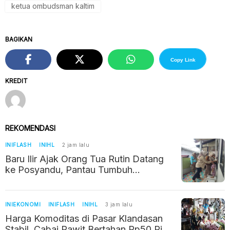
ketua ombudsman kaltim
BAGIKAN
Copy Link
KREDIT
REKOMENDASI
INIFLASH
INIHL
2 jam lalu
Baru Ilir Ajak Orang Tua Rutin Datang
ke Posyandu, Pantau Tumbuh
Kembang Balita
INIEKONOMI
INIFLASH
INIHL
3 jam lalu
Harga Komoditas di Pasar Klandasan
Stabil, Cabai Rawit Bertahan Rp50 Ribu