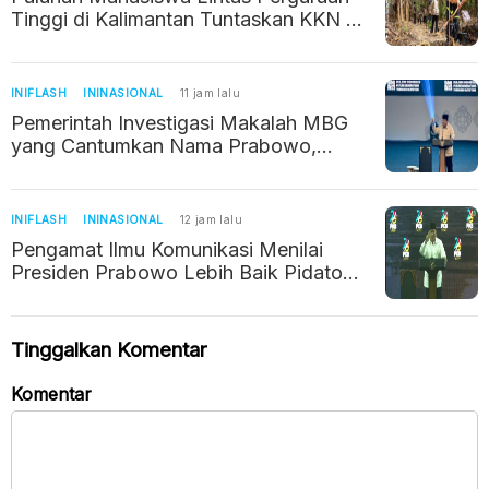
Tinggi di Kalimantan Tuntaskan KKN di
IKN
INIFLASH
ININASIONAL
11 jam lalu
Pemerintah Investigasi Makalah MBG
yang Cantumkan Nama Prabowo,
Bermasalah Gegara Pakai AI
INIFLASH
ININASIONAL
12 jam lalu
Pengamat Ilmu Komunikasi Menilai
Presiden Prabowo Lebih Baik Pidato
Pakai Teks, Ini Alasannya
Tinggalkan Komentar
Komentar