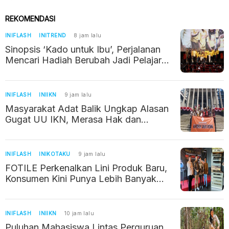
REKOMENDASI
INIFLASH
INITREND
8 jam lalu
Sinopsis ‘Kado untuk Ibu’, Perjalanan
Mencari Hadiah Berubah Jadi Pelajaran
tentang Kehilangan
INIFLASH
INIIKN
9 jam lalu
Masyarakat Adat Balik Ungkap Alasan
Gugat UU IKN, Merasa Hak dan
Wilayahnya Terancam
INIFLASH
INIKOTAKU
9 jam lalu
FOTILE Perkenalkan Lini Produk Baru,
Konsumen Kini Punya Lebih Banyak
Pilihan
INIFLASH
INIIKN
10 jam lalu
Puluhan Mahasiswa Lintas Perguruan