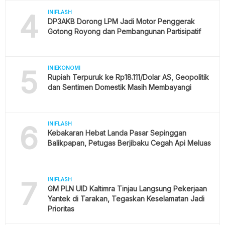
4
INIFLASH
DP3AKB Dorong LPM Jadi Motor Penggerak
Gotong Royong dan Pembangunan Partisipatif
5
INIEKONOMI
Rupiah Terpuruk ke Rp18.111/Dolar AS, Geopolitik
dan Sentimen Domestik Masih Membayangi
6
INIFLASH
Kebakaran Hebat Landa Pasar Sepinggan
Balikpapan, Petugas Berjibaku Cegah Api Meluas
7
INIFLASH
GM PLN UID Kaltimra Tinjau Langsung Pekerjaan
Yantek di Tarakan, Tegaskan Keselamatan Jadi
Prioritas