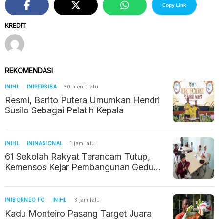
Copy Link
KREDIT
REKOMENDASI
INIHL
INIPERSIBA
50 menit lalu
Resmi, Barito Putera Umumkan Hendri
Susilo Sebagai Pelatih Kepala
INIHL
ININASIONAL
1 jam lalu
61 Sekolah Rakyat Terancam Tutup,
Kemensos Kejar Pembangunan Gedung
Permanen Tahun Ini
INIBORNEO FC
INIHL
3 jam lalu
Kadu Monteiro Pasang Target Juara