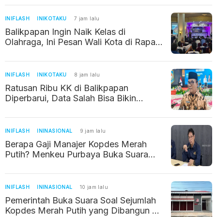
INIFLASH
INIKOTAKU
7 jam lalu
Balikpapan Ingin Naik Kelas di
Olahraga, Ini Pesan Wali Kota di Rapat
Kerja KONI
INIFLASH
INIKOTAKU
8 jam lalu
Ratusan Ribu KK di Balikpapan
Diperbarui, Data Salah Bisa Bikin
Warga Kehilangan Bantuan Sosial
INIFLASH
ININASIONAL
9 jam lalu
Berapa Gaji Manajer Kopdes Merah
Putih? Menkeu Purbaya Buka Suara
Soal Kebenarannya
INIFLASH
ININASIONAL
10 jam lalu
Pemerintah Buka Suara Soal Sejumlah
Kopdes Merah Putih yang Dibangun di