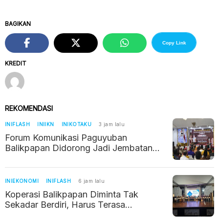
BAGIKAN
Copy Link
KREDIT
REKOMENDASI
INIFLASH
INIIKN
INIKOTAKU
3 jam lalu
Forum Komunikasi Paguyuban
Balikpapan Didorong Jadi Jembatan
Kerukunan di Era IKN
INIEKONOMI
INIFLASH
6 jam lalu
Koperasi Balikpapan Diminta Tak
Sekadar Berdiri, Harus Terasa
Manfaatnya bagi Warga