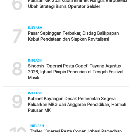
6
Putusan MK Soal Kuota Internet Hangus Berpotensi
Ubah Strategi Bisnis Operator Seluler
7
INIFLASH
Pasar Sepinggan Terbakar, Disdag Balikpapan
Kebut Pendataan dan Siapkan Revitalisasi
8
INIFLASH
Sinopsis ‘Operasi Pesta Copet’ Tayang Agustus
2026, Iqbaal Pimpin Pencurian di Tengah Festival
Musik
9
INIFLASH
Kabinet Bayangan Desak Pemerintah Segera
Keluarkan MBG dari Anggaran Pendidikan, Hormati
Putusan MK
INIFLASH
Trailer ‘Operasi Pesta Copet’, Iqbaal Ramadhan