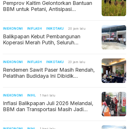
Pemprov Kaltim Gelontorkan Bantuan
BBM untuk Petani, Antisipasi
Kekeringan dan Jaga Produksi Pangan
INIEKONOMI
INIFLASH
INIKOTAKU
20 jam lalu
Balikpapan Kebut Pembangunan
Koperasi Merah Putih, Seluruh
Kelurahan Ditarget Berdiri dalam Enam
Bulan
INIEKONOMI
INIFLASH
INIKOTAKU
23 jam lalu
Rendemen Sawit Paser Masih Rendah,
Pelatihan Budidaya Ini Dibidik
Dongkrak Pendapatan Petani
INIEKONOMI
INIHL
1 hari lalu
Inflasi Balikpapan Juli 2026 Melandai,
BBM dan Transportasi Masih Jadi
Pemicu Kenaikan Harga
INIEKONOMI
INIHL
1 hari lalu