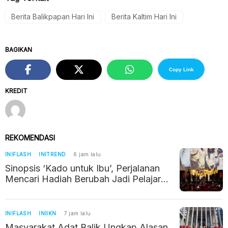
Berita Balikpapan Hari Ini
Berita Kaltim Hari Ini
BAGIKAN
Copy Link
KREDIT
REKOMENDASI
INIFLASH
INITREND
6 jam lalu
Sinopsis ‘Kado untuk Ibu’, Perjalanan
Mencari Hadiah Berubah Jadi Pelajaran
tentang Kehilangan
INIFLASH
INIIKN
7 jam lalu
Masyarakat Adat Balik Ungkap Alasan