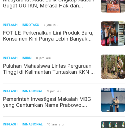
Gugat UU IKN, Merasa Hak dan
Wilayahnya Terancam
INIFLASH
INIKOTAKU
7 jam lalu
FOTILE Perkenalkan Lini Produk Baru,
Konsumen Kini Punya Lebih Banyak
Pilihan
INIFLASH
INIIKN
8 jam lalu
Puluhan Mahasiswa Lintas Perguruan
Tinggi di Kalimantan Tuntaskan KKN di
IKN
INIFLASH
ININASIONAL
9 jam lalu
Pemerintah Investigasi Makalah MBG
yang Cantumkan Nama Prabowo,
Bermasalah Gegara Pakai AI
INIFLASH
ININASIONAL
10 jam lalu