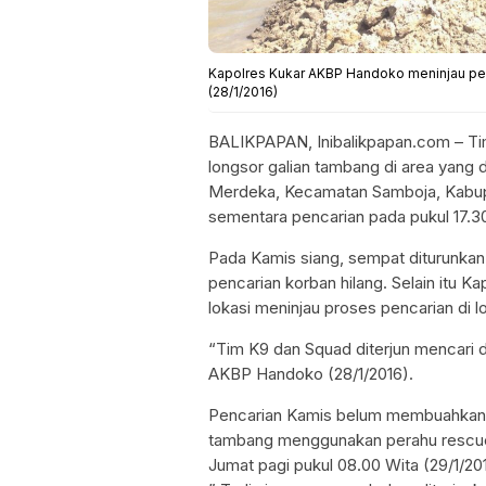
Kapolres Kukar AKBP Handoko meninjau pen
(28/1/2016)
BALIKPAPAN, Inibalikpapan.com – Ti
longsor galian tambang di area yang 
Merdeka, Kecamatan Samboja, Kabupat
sementara pencarian pada pukul 17.3
Pada Kamis siang, sempat diturunkan
pencarian korban hilang. Selain itu 
lokasi meninjau proses pencarian di 
“Tim K9 dan Squad diterjun mencari di
AKBP Handoko (28/1/2016).
Pencarian Kamis belum membuahkan has
tambang menggunakan perahu rescue.
Jumat pagi pukul 08.00 Wita (29/1/20