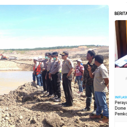
BERIT
INIFLAS
Peraya
Dome B
Pemkot
Angga