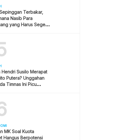
H
 Sepinggan Terbakar,
mana Nasib Para
ang yang Harus Segera
lan?
5
H
h Hendri Susilo Merapat
ito Putera? Unggahan
a Timnas Ini Picu
asi
6
NOMI
an MK Soal Kuota
et Hangus Berpotensi