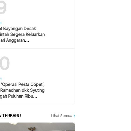
9
H
et Bayangan Desak
intah Segera Keluarkan
ari Anggaran
ikan, Hormati Putusan
10
H
r ‘Operasi Pesta Copet’,
l Ramadhan dkk Syuting
gah Puluhan Ribu
ton Konser
A TERBARU
Lihat Semua