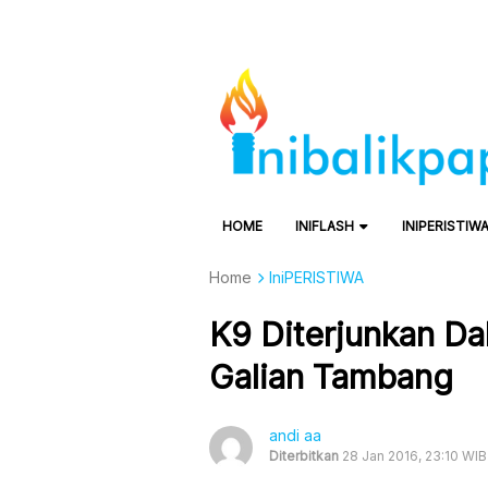
HOME
INIFLASH
INIPERISTIW
Home
IniPERISTIWA
K9 Diterjunkan D
Galian Tambang
andi aa
Diterbitkan
28 Jan 2016, 23:10 WIB