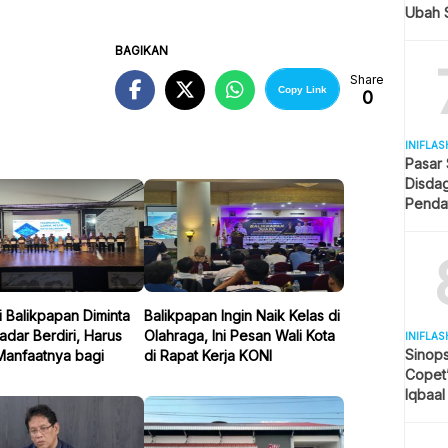
Ubah S
Selule
BAGIKAN
Share
Copy Link
0
INIFLAS
Pasar
Disda
Penda
Revita
 Balikpapan Diminta
Balikpapan Ingin Naik Kelas di
dar Berdiri, Harus
Olahraga, Ini Pesan Wali Kota
INIFLAS
Sinops
Manfaatnya bagi
di Rapat Kerja KONI
Copet
Iqbaal
Tengah