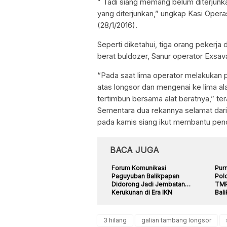
” Tadi siang memang belum diterjunka
yang diterjunkan,” ungkap Kasi Oper
(28/1/2016).
Seperti diketahui, tiga orang pekerja 
berat buldozer, Sanur operator Exsav
“Pada saat lima operator melakukan p
atas longsor dan mengenai ke lima al
tertimbun bersama alat beratnya,” t
Sementara dua rekannya selamat dari
pada kamis siang ikut membantu penc
BACA JUGA
Forum Komunikasi
Pur
Paguyuban Balikpapan
Pold
Didorong Jadi Jembatan
TMP
Kerukunan di Era IKN
Bal
3 hilang
galian tambang longsor