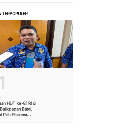
A TERPOPULER
1
H
an HUT ke-81 RI di
alikpapan Batal,
 Pilih Efisiensi
ran