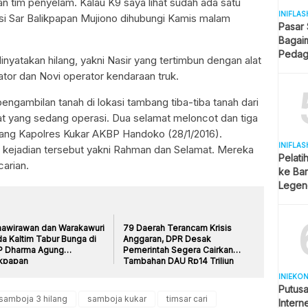
n tim penyelam. Kalau K9 saya lihat sudah ada satu
INIFLAS
asi Sar Balikpapan Mujiono dihubungi Kamis malam
Pasar
Bagai
Pedag
dinyatakan hilang, yakni Nasir yang tertimbun dengan alat
Berjua
ator dan Novi operator kendaraan truk.
engambilan tanah di lokasi tambang tiba-tiba tanah dari
at yang sedang operasi. Dua selamat meloncot dan tiga
erang Kapolres Kukar AKBP Handoko (28/1/2016).
INIFLAS
 kejadian tersebut yakni Rahman dan Selamat. Mereka
Pelati
arian.
ke Bar
Legend
Spekul
nawirawan dan Warakawuri
79 Daerah Terancam Krisis
a Kaltim Tabur Bunga di
Anggaran, DPR Desak
 Dharma Agung
Pemerintah Segera Cairkan
ikpapan
Tambahan DAU Rp14 Triliun
INIEKO
Putus
samboja 3 hilang
samboja kukar
timsar cari
Intern