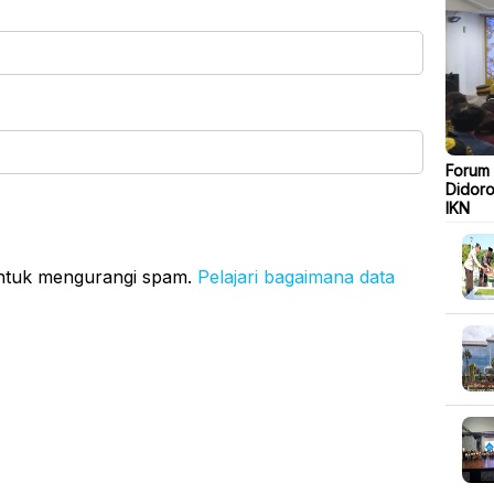
Forum
Didoro
IKN
untuk mengurangi spam.
Pelajari bagaimana data