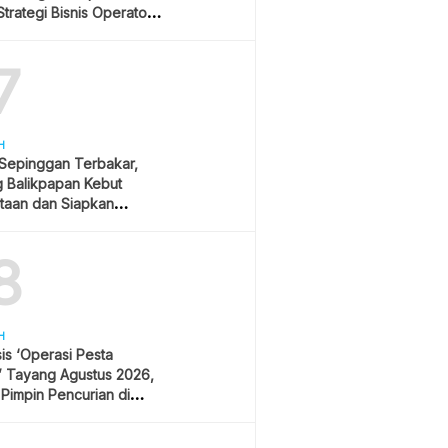
trategi Bisnis Operator
r
7
H
 Sepinggan Terbakar,
g Balikpapan Kebut
taan dan Siapkan
lisasi
8
H
is ‘Operasi Pesta
’ Tayang Agustus 2026,
 Pimpin Pencurian di
 Festival Musik