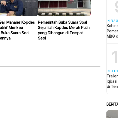
INIFLAS
Gaji Manajer Kopdes
Pemerintah Buka Suara Soal
Kabin
utih? Menkeu
Sejumlah Kopdes Merah Putih
Pemer
 Buka Suara Soal
yang Dibangun di Tempat
MBG d
annya
Sepi
Pendid
MK
INIFLAS
Traile
Iqbaa
di Ten
Penon
BERIT