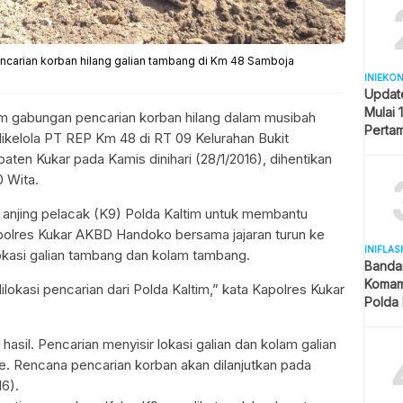
carian korban hilang galian tambang di Km 48 Samboja
INIEKO
Updat
Mulai 
m gabungan pencarian korban hilang dalam musibah
Pertam
dikelola PT REP Km 48 di RT 09 Kelurahan Bukit
Liter
en Kukar pada Kamis dinihari (28/1/2016), dihentikan
0 Wita.
 anjing pelacak (K9) Polda Kaltim untuk membantu
Kapolres Kukar AKBD Handoko bersama jajaran turun ke
INIFLAS
lokasi galian tambang dan kolam tambang.
Banda
Komam
lokasi pencarian dari Polda Kaltim,” kata Kapolres Kukar
Polda 
dan La
il. Pencarian menyisir lokasi galian dan kolam galian
 Rencana pencarian korban akan dilanjutkan pada
16).