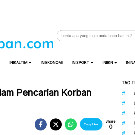
Search
for:
A
INIKALTIM
INIEKONOMI
INISPORT
INIIKN
ININ
TAG T
alam Pencarian Korban
Share
Copy Link
0