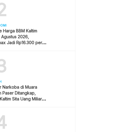
2
NOMI
e Harga BBM Kaltim
1 Agustus 2026,
ax Jadi Rp16.300 per
3
H
r Narkoba di Muara
 Paser Ditangkap,
Kaltim Sita Uang Miliaran
han Sawit
4