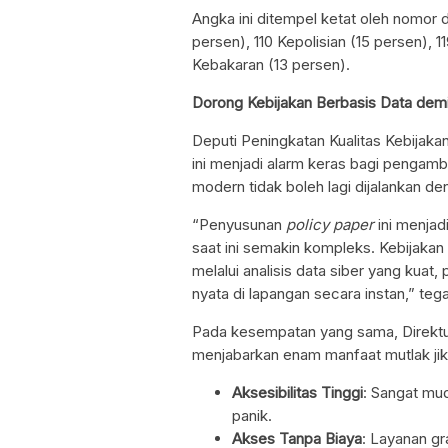
Angka ini ditempel ketat oleh nomor da
persen), 110 Kepolisian (15 persen)
Kebakaran (13 persen).
Dorong Kebijakan Berbasis Data dem
Deputi Peningkatan Kualitas Kebijak
ini menjadi alarm keras bagi pengamb
modern tidak boleh lagi dijalankan de
“Penyusunan
policy paper
ini menjad
saat ini semakin kompleks. Kebijakan
melalui analisis data siber yang kuat,
nyata di lapangan secara instan,” teg
Pada kesempatan yang sama, Direktur 
menjabarkan enam manfaat mutlak ji
Aksesibilitas Tinggi
: Sangat mud
panik.
Akses Tanpa Biaya
: Layanan gr