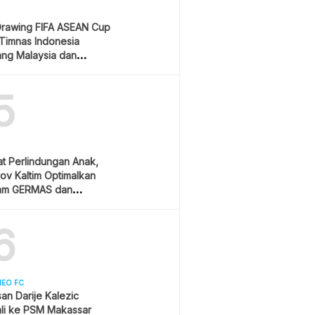
Drawing FIFA ASEAN Cup
Timnas Indonesia
ang Malaysia dan
pura
5
t Perlindungan Anak,
v Kaltim Optimalkan
am GERMAS dan
AN
6
NEO FC
asan Darije Kalezic
li ke PSM Makassar