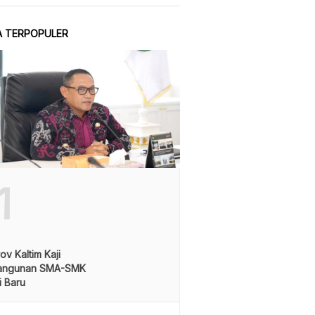
A TERPOPULER
1
v Kaltim Kaji
angunan SMA-SMK
i Baru