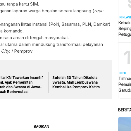
tau tanpa kartu SIM.
ganan laporan warga berjalan secara langsung (
real-
INIFLAS
Kebak
enanganan lintas instansi (Polri, Basarnas, PLN, Damkar)
Sepin
eja komando.
Petuga
n rasa aman di tengah masyarakat.
Melua
ilar utama dalam mendukung transformasi pelayanan
 City
. / Pemprov
INIHL
ita IKN Tawarkan Insentif
Setelah 30 Tahun Dikelola
Timnas
al, Ajak Pemerintah
Swasta, Mall Lembuswana
Pemain
rah dan Swasta di Jawa
Kembali ke Pemprov Kaltim
Garud
gah Berinvestasi
Klase
BERIT
BAGIKAN