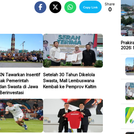
Share
Copy Link
0
Prakir
2026: 
IKN Tawarkan Insentif
Setelah 30 Tahun Dikelola
Ajak Pemerintah
Swasta, Mall Lembuswana
dan Swasta di Jawa
Kembali ke Pemprov Kaltim
Berinvestasi