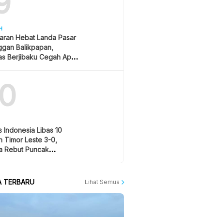
9
H
aran Hebat Landa Pasar
ggan Balikpapan,
s Berjibaku Cegah Api
s
10
 Indonesia Libas 10
 Timor Leste 3-0,
a Rebut Puncak
men Grup A AFF 2026
A TERBARU
Lihat Semua