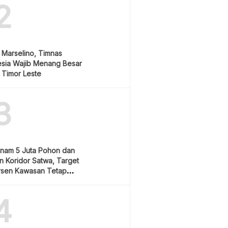
2
 Marselino, Timnas
esia Wajib Menang Besar
 Timor Leste
3
anam 5 Juta Pohon dan
 Koridor Satwa, Target
rsen Kawasan Tetap
4