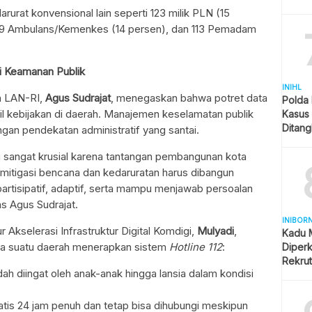
rurat konvensional lain seperti 123 milik PLN (15
, 119 Ambulans/Kemenkes (14 persen), dan 113 Pemadam
i Keamanan Publik
INIHL
an LAN-RI,
Agus Sudrajat
, menegaskan bahwa potret data
Polda 
il kebijakan di daerah. Manajemen keselamatan publik
Kasus
Ditang
ngan pendekatan administratif yang santai.
Disita
i sangat krusial karena tantangan pembangunan kota
 mitigasi bencana dan kedaruratan harus dibangun
 partisipatif, adaptif, serta mampu menjawab persoalan
as Agus Sudrajat.
INIBOR
Akselerasi Infrastruktur Digital Komdigi,
Mulyadi
,
Kadu 
ka suatu daerah menerapkan sistem
Hotline 112
:
Diper
Rekru
ah diingat oleh anak-anak hingga lansia dalam kondisi
atis 24 jam penuh dan tetap bisa dihubungi meskipun