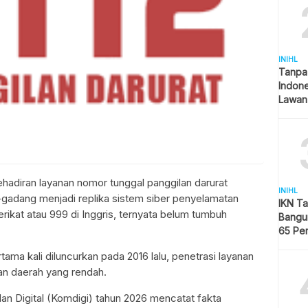
INIHL
Tanpa
Indon
Lawan
adiran layanan nomor tunggal panggilan darurat
INIHL
-gadang menjadi replika sistem siber penyelamatan
IKN T
rikat atau 999 di Inggris, ternyata belum tumbuh
Bangun
65 Pe
Hijau
ama kali diluncurkan pada 2016 lalu, penetrasi layanan
apan daerah yang rendah.
an Digital (Komdigi) tahun 2026 mencatat fakta