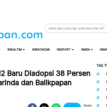
Search
for:
A
INIKALTIM
INIEKONOMI
INISPORT
INIIKN
ININ
TAG T
12 Baru Diadopsi 38 Persen
arinda dan Balikpapan
Share