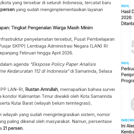
/kota yang tersebar di seluruh Indonesia, tercatat baru
INIHL
 persen
yang sudah mengimplementasikan layanan
Hasil 
2026: 
Ditant
papan: Tingkat Pengenalan Warga Masih Minim
Singa
frastruktur penyelamatan tersebut, Pusat Pembelajaran
 (Pusjar SKPP) Lembaga Administrasi Negara (LAN) RI
epanjang Februari hingga April 2026.
INIHL
m dalam agenda
“Ekspose Policy Paper Analisis
Perkua
ine Kedaruratan 112 di Indonesia”
di Samarinda, Selasa
Pempro
Progr
BERLI
SKPP LAN-RI,
Rustan Amrullah
, memaparkan bahwa survei
a koridor Kalimantan Timur diwakili oleh Kota Samarinda
serta Kutai Barat (wilayah belum terintegrasi).
Di wilayah yang sudah mengintegrasikan sistem, nomor
INIBOR
ng paling dikenal oleh masyarakat. Namun, persentase
Ini Al
ka
21 persen
.
Kemba