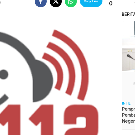
Copy Link
0
B
BERIT
INIHL
Pempro
Pemb
Neger