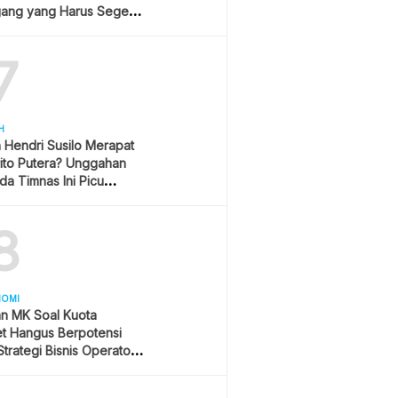
ang yang Harus Segera
lan?
7
H
h Hendri Susilo Merapat
ito Putera? Unggahan
a Timnas Ini Picu
asi
8
NOMI
an MK Soal Kuota
et Hangus Berpotensi
trategi Bisnis Operator
r