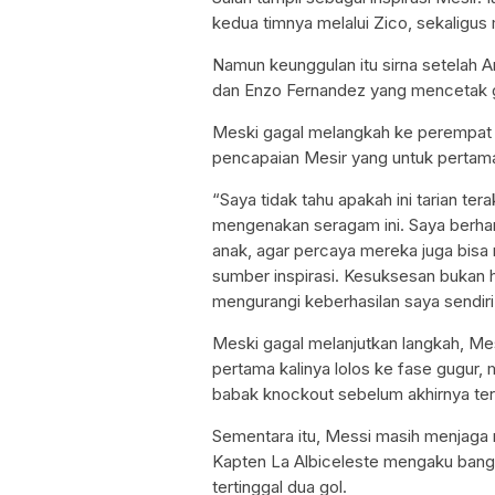
kedua timnya melalui Zico, sekaligu
Namun keunggulan itu sirna setelah Ar
dan Enzo Fernandez yang mencetak 
Meski gagal melangkah ke perempat 
pencapaian Mesir yang untuk pertama
“Saya tidak tahu apakah ini tarian ter
mengenakan seragam ini. Saya berhar
anak, agar percaya mereka juga bisa 
sumber inspirasi. Kesuksesan bukan ha
mengurangi keberhasilan saya sendiri,
Meski gagal melanjutkan langkah, Mesi
pertama kalinya lolos ke fase gugur
babak knockout sebelum akhirnya ters
Sementara itu, Messi masih menjaga 
Kapten La Albiceleste mengaku bang
tertinggal dua gol.