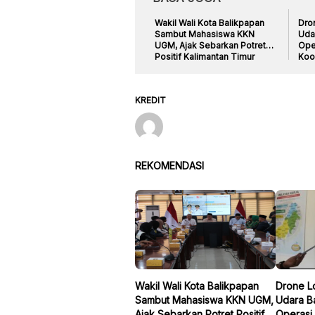
Wakil Wali Kota Balikpapan
Dron
Sambut Mahasiswa KKN
Uda
UGM, Ajak Sebarkan Potret
Ope
Positif Kalimantan Timur
Koo
KREDIT
REKOMENDASI
Wakil Wali Kota Balikpapan
Drone Lo
Sambut Mahasiswa KKN UGM,
Udara B
Ajak Sebarkan Potret Positif
Operasi 