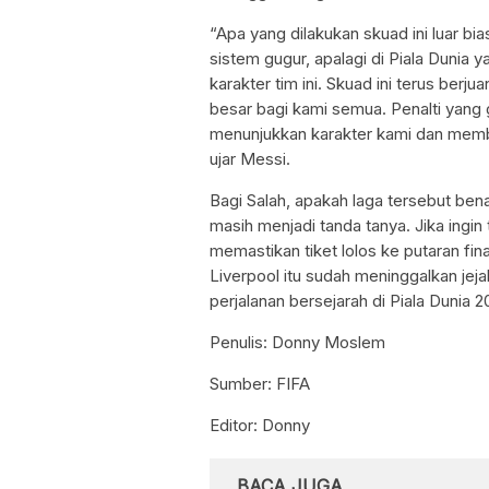
“Apa yang dilakukan skuad ini luar bi
sistem gugur, apalagi di Piala Dunia
karakter tim ini. Skuad ini terus berj
besar bagi kami semua. Penalti yang
menunjukkan karakter kami dan membu
ujar Messi.
Bagi Salah, apakah laga tersebut bena
masih menjadi tanda tanya. Jika ingin 
memastikan tiket lolos ke putaran fi
Liverpool itu sudah meninggalkan jej
perjalanan bersejarah di Piala Dunia 
Penulis: Donny Moslem
Sumber: FIFA
Editor: Donny
BACA JUGA