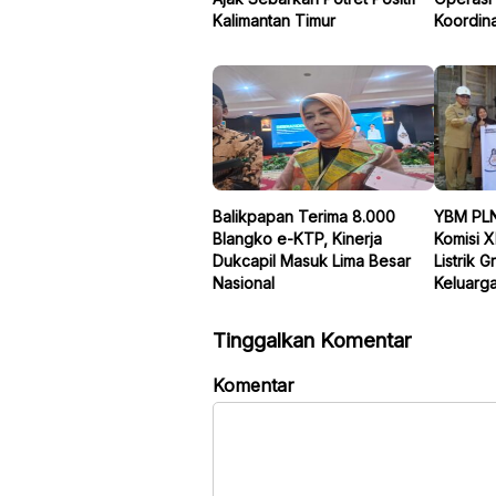
Kalimantan Timur
Koordina
Balikpapan Terima 8.000
YBM PLN
Blangko e-KTP, Kinerja
Komisi X
Dukcapil Masuk Lima Besar
Listrik G
Nasional
Keluarga
Tinggalkan Komentar
Komentar