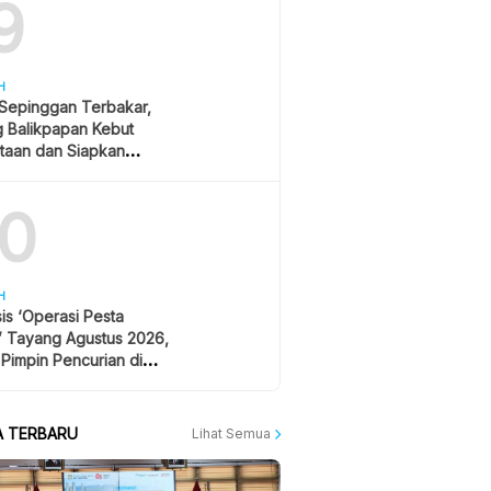
9
H
 Sepinggan Terbakar,
g Balikpapan Kebut
taan dan Siapkan
lisasi
10
H
is ‘Operasi Pesta
’ Tayang Agustus 2026,
 Pimpin Pencurian di
 Festival Musik
A TERBARU
Lihat Semua