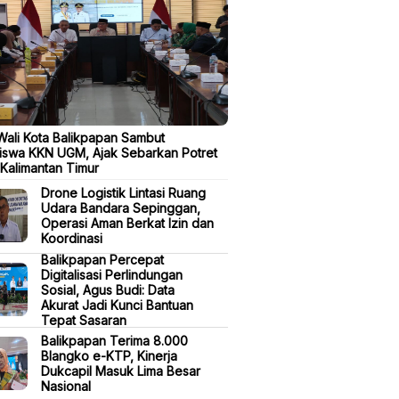
Wali Kota Balikpapan Sambut
iswa KKN UGM, Ajak Sebarkan Potret
f Kalimantan Timur
Drone Logistik Lintasi Ruang
Udara Bandara Sepinggan,
Operasi Aman Berkat Izin dan
Koordinasi
Balikpapan Percepat
Digitalisasi Perlindungan
Sosial, Agus Budi: Data
Akurat Jadi Kunci Bantuan
Tepat Sasaran
Balikpapan Terima 8.000
Blangko e-KTP, Kinerja
Dukcapil Masuk Lima Besar
Nasional