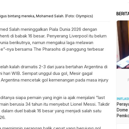
BERIT
igus bintang mereka, Mohamed Salah. (Foto: Olympics)
ed Salah meninggalkan Piala Dunia 2026 dengan
henti di babak 16 besar. Penyerang Liverpool itu belum
 Dunia berikutnya, namun mengakui laga melawan
ance”-nya bersama The Pharaohs di panggung terbesar
elah kalah dramatis 2-3 dari juara bertahan Argentina di
ni hari WIB. Sempat unggul dua gol, Mesir gagal
Argentina mencetak gol kemenangan pada masa injury
tanya siapa pemain yang ingin ia ajak menjalani “last
INIFLAS
emain berusia 34 tahun itu menyebut Lionel Messi. Takdir
Peraya
Dome B
lam duel babak 16 besar yang menjadi salah satu
Pemkot
26.
Angga
 Ia memimpin serangan balik cepat yang berujung gol