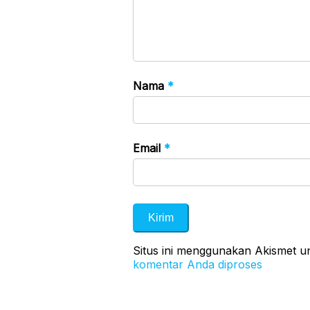
Nama
*
Email
*
Situs ini menggunakan Akismet 
komentar Anda diproses