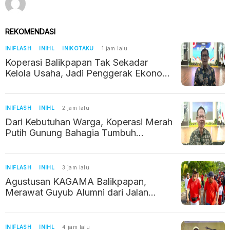
REKOMENDASI
INIFLASH
INIHL
INIKOTAKU
1 jam lalu
Koperasi Balikpapan Tak Sekadar
Kelola Usaha, Jadi Penggerak Ekonomi
Warga
INIFLASH
INIHL
2 jam lalu
Dari Kebutuhan Warga, Koperasi Merah
Putih Gunung Bahagia Tumbuh
Perlahan
INIFLASH
INIHL
3 jam lalu
Agustusan KAGAMA Balikpapan,
Merawat Guyub Alumni dari Jalan
Sehat hingga Silaturahmi
INIFLASH
INIHL
4 jam lalu