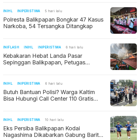
TPPU
INIHL
INIPERISTIWA
5 hari lalu
Polresta Balikpapan Bongkar 47 Kasus
Narkoba, 54 Tersangka Ditangkap
INIFLASH
INIHL
INIPERISTIWA
6 hari lalu
Kebakaran Hebat Landa Pasar
Sepinggan Balikpapan, Petugas
Berjibaku Cegah Api Meluas
INIHL
INIPERISTIWA
6 hari lalu
Butuh Bantuan Polisi? Warga Kaltim
Bisa Hubungi Call Center 110 Gratis
Selama 24 Jam
INIHL
INIPERISTIWA
10 hari lalu
Eks Persiba Balikpapan Kodai
Nagashima Dikabarkan Gabung Barito