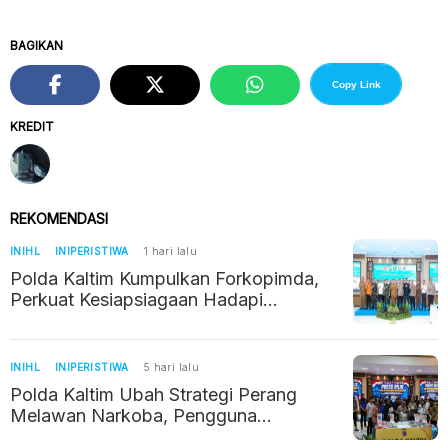
BAGIKAN
Copy Link
KREDIT
REKOMENDASI
INIHL
INIPERISTIWA
1 hari lalu
Polda Kaltim Kumpulkan Forkopimda,
Perkuat Kesiapsiagaan Hadapi
Ancaman Karhutla dan El Nino
INIHL
INIPERISTIWA
5 hari lalu
Polda Kaltim Ubah Strategi Perang
Melawan Narkoba, Pengguna
Direhabilitasi, Bandar Diburu hingga