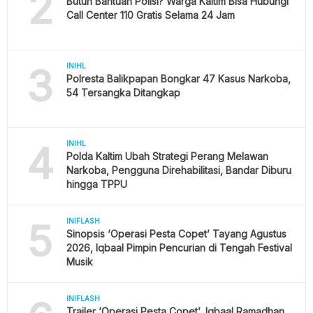
2
Butuh Bantuan Polisi? Warga Kaltim Bisa Hubungi
Call Center 110 Gratis Selama 24 Jam
3
INIHL
Polresta Balikpapan Bongkar 47 Kasus Narkoba,
54 Tersangka Ditangkap
4
INIHL
Polda Kaltim Ubah Strategi Perang Melawan
Narkoba, Pengguna Direhabilitasi, Bandar Diburu
hingga TPPU
5
INIFLASH
Sinopsis ‘Operasi Pesta Copet’ Tayang Agustus
2026, Iqbaal Pimpin Pencurian di Tengah Festival
Musik
INIFLASH
Trailer ‘Operasi Pesta Copet’, Iqbaal Ramadhan