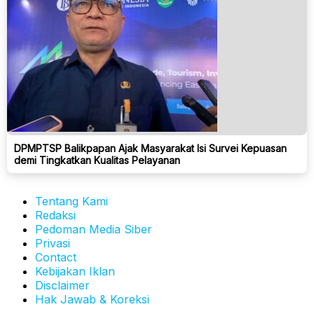
DPMPTSP Balikpapan Ajak Masyarakat Isi Survei Kepuasan
demi Tingkatkan Kualitas Pelayanan
Tentang Kami
Redaksi
Pedoman Media Siber
Privasi
Contact
Kebijakan Iklan
Disclaimer
Hak Jawab & Koreksi